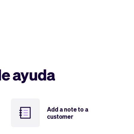
de ayuda
Add a note to a
customer