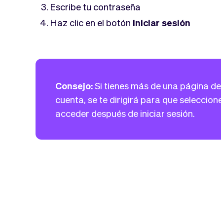
Escribe tu contraseña
Haz clic en el botón
Iniciar sesión
Consejo:
Si tienes más de una página d
cuenta, se te dirigirá para que seleccion
acceder después de iniciar sesión.