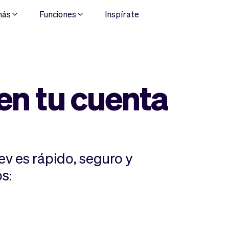
más
Funciones
Inspírate
 en tu cuenta
Vev es rápido, seguro y
os:
o