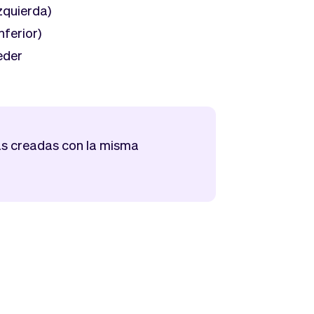
izquierda)
nferior)
eder
as creadas con la misma