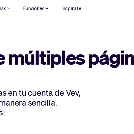
más
Funciones
Inspírate
 múltiples pági
s en tu cuenta de Vev,
manera sencilla.
s: