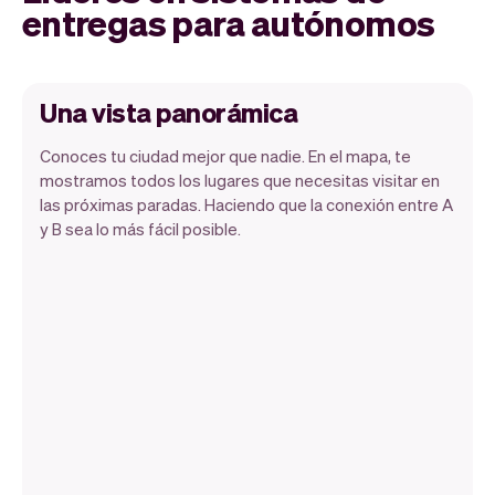
entregas para autónomos
Una vista panorámica
Conoces tu ciudad mejor que nadie. En el mapa, te
mostramos todos los lugares que necesitas visitar en
las próximas paradas. Haciendo que la conexión entre A
y B sea lo más fácil posible.
Como propietario de un negocio, sabes
que tu tiempo es valioso. El cálculo
inteligente de rutas de Vev optimiza tus
recorridos para tomar la ruta más corta.
Menos tiempo en la carretera significa
más tiempo dedicado a dirigir tu negocio.