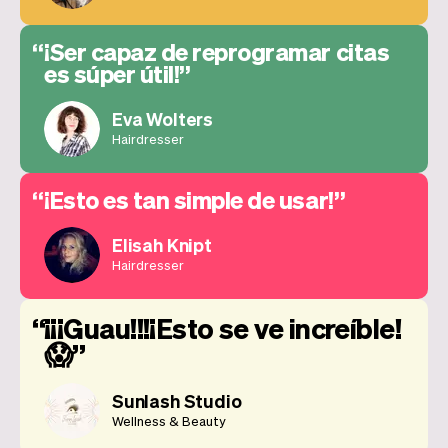
¡Ser capaz de reprogramar citas
es súper útil!
Eva Wolters
Hairdresser
¡Esto es tan simple de usar!
Elisah Knipt
Hairdresser
¡¡¡Guau!!!¡Esto se ve increíble!
😱
Sunlash Studio
Wellness & Beauty