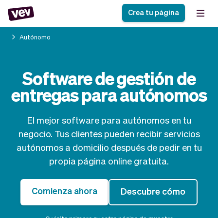
Crea tu página
Autónomo
Software de gestión
Formulario de registro
Software de gestión de
para PYMES
Sistema de pedidos
entregas para autónomos
Software de entregas
Sistema de reservas
Sistema POS
Software
Historias
Ayuda
Software servicios de
programación de
El mejor software para autónomos en tu
Blogs
campo
clases
negocio. Tus clientes pueden recibir servicios
Novedades
Negocio
CRM para PYMES
Agenda de citas
autónomos a domicilio después de pedir en tu
App
Software
propia página online gratuita.
Impuestos
Vev
Checkout
Piloto automático
Comienza ahora
Descubre cómo
Insertar Widget
Vista general
Vender
Ausencias