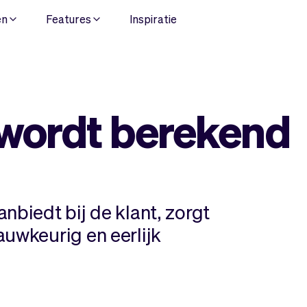
en
Features
Inspiratie
 wordt berekend
nbiedt bij de klant, zorgt
auwkeurig en eerlijk