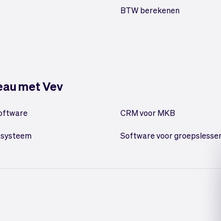
BTW berekenen
veau met Vev
oftware
CRM voor MKB
ssysteem
Software voor groepslesse