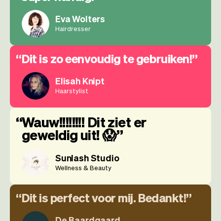
Eva Wolters
Hairdresser
Dit is zo eenvoudig te gebruiken!
Elisah Knipt
Haarstylist
Wauw!!!!!!!! Dit ziet er
geweldig uit! 😱
Sunlash Studio
Wellness & Beauty
Dit is perfect voor mij. Bedankt!
De Baardgaard