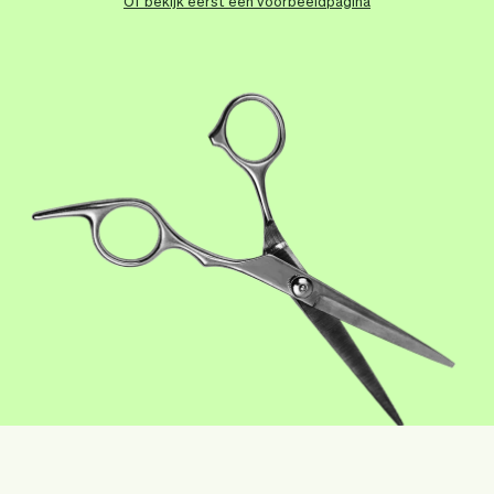
Team
Automatische piloot
Of bekijk eerst een voorbeeldpagina
Embed Vev
Administratie
Verkopen
Overzicht
Tickets
No-shows
Lessen
Communicatie
Marketing
Bezorging