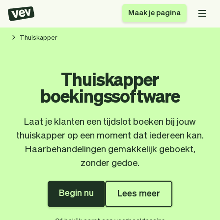
Maak je pagina
Thuiskapper
Software voor kleine
Boekingssysteem
Thuiskapper
bedrijven
Software voor
boekingssoftware
Bezorgsoftware
groepslessen
CRM voor MKB
Software voor
Verhalen
Hulp
Inschrijfformulier
afspraken
Laat je klanten een tijdslot boeken bij jouw
Blog
Bestelsysteem
thuiskapper op een moment dat iedereen kan.
Checkout
Analytics
Haarbehandelingen gemakkelijk geboekt,
Nieuwste updates
Stijl
zonder gedoe.
Betalingen
Bedrijf
Pro
Belasting
Begin nu
Lees meer
App
Software
Klanten
Vev