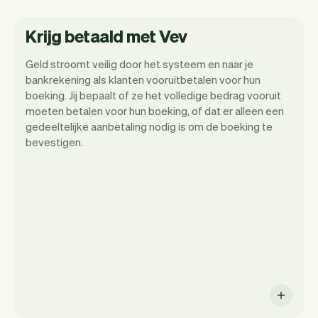
Krijg betaald met Vev
Geld stroomt veilig door het systeem en naar je
bankrekening als klanten vooruitbetalen voor hun
boeking. Jij bepaalt of ze het volledige bedrag vooruit
moeten betalen voor hun boeking, of dat er alleen een
gedeeltelijke aanbetaling nodig is om de boeking te
bevestigen.
Het is jouw thuiskapper dus jij bepaalt
hoe en wanneer je betaald krijgt.