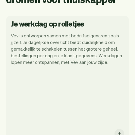
Je werkdag op rolletjes
Vev is ontworpen samen met bedrijfseigenaren zoals
jijzelf. Je dagelijkse overzicht biedt duidelijkheid om
gemakkelijk te schakelen tussen het grotere geheel,
Met Vev kun je je focussen op je dag. Je
bestellingen per dag en je klant-gegevens. Werkdagen
kunt heel makkelijk switchen tussen een
lopen meer ontspannen, met Vev aan jouw zijde.
dagoverzicht, bekijken wanneer
afspraken staan en zelfs de klanten
bekijken die langskomen. Aan het einde
van de maand sturen we je automatisch
ook alle maandelijks inzichten.