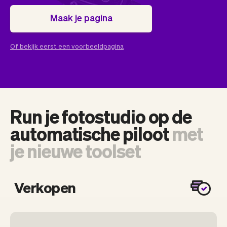
Team
Automatische piloot
Embed Vev
Administratie
Maak je pagina
Verkopen
Overzicht
Tickets
No-shows
Of bekijk eerst een voorbeeldpagina
Lessen
Communicatie
Marketing
Bezorging
Run je fotostudio op de
automatische piloot
met
je nieuwe toolset
Verkopen