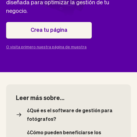
Tickets
Clientes
diseñada para optimizar la gestión de tu
Marketing
Equipo
negocio.
Pagos
Entregas
Diseño
Crea tu página
O visita primero nuestra página de muestra
Leer más sobre...
¿Qué es el software de gestión para
fotógrafos?
¿Cómo pueden beneficiarse los