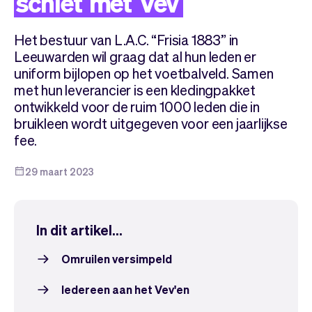
schiet
met
Vev
Team
Automatische piloot
Embed Vev
Administratie
Het bestuur van L.A.C. “Frisia 1883” in
Verkopen
Overzicht
Leeuwarden wil graag dat al hun leden er
Tickets
No-shows
uniform bijlopen op het voetbalveld. Samen
Lessen
Communicatie
met hun leverancier is een kledingpakket
Marketing
Bezorging
ontwikkeld voor de ruim 1000 leden die in
bruikleen wordt uitgegeven voor een jaarlijkse
fee.
29 maart 2023
In dit artikel...
Omruilen versimpeld
Iedereen aan het Vev'en