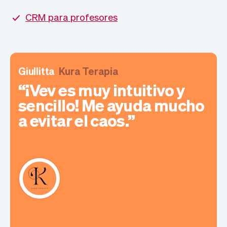
CRM para profesores
Giullitta
Kura Terapia
¡Vev es muy intuitivo y
sencillo! Me ayuda mucho
a evitar el caos.