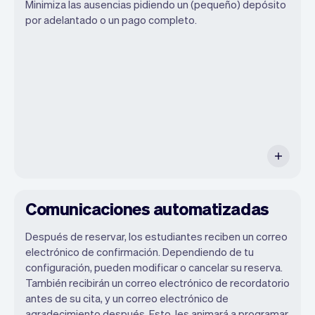
Minimiza las ausencias pidiendo un (pequeño) depósito
sitio web, nosotros nos encargaremos de
por adelantado o un pago completo.
los recordatorios, pagos y mucho más.
Cada semana lanzamos nuevas
funciones que harán tu vida laboral más
fácil.
Comunicaciones automatizadas
Después de reservar, los estudiantes reciben un correo
electrónico de confirmación. Dependiendo de tu
configuración, pueden modificar o cancelar su reserva.
También recibirán un correo electrónico de recordatorio
antes de su cita, y un correo electrónico de
agradecimiento después. Esto, les animará a programar