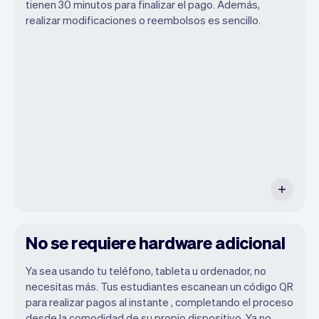
tienen 30 minutos para finalizar el pago. Además,
realizar modificaciones o reembolsos es sencillo.
Puedes usar cualquier dispositivo
siempre y cuando tenga un navegador de
internet. Si tienes un iPhone, pronto
podrás usar Tap to Pay en iPhone.
No se requiere hardware adicional
Ya sea usando tu teléfono, tableta u ordenador, no
necesitas más. Tus estudiantes escanean un código QR
para realizar pagos al instante , completando el proceso
desde la comodidad de su propio dispositivo. Ya no