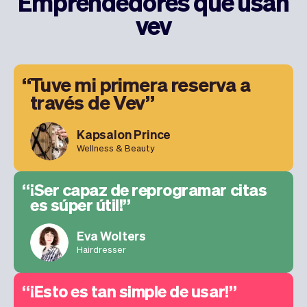
Emprendedores que usan
vev
Tuve mi primera reserva a
través de Vev
Kapsalon Prince
Wellness & Beauty
¡Ser capaz de reprogramar citas
es súper útil!
Eva Wolters
Hairdresser
¡Esto es tan simple de usar!