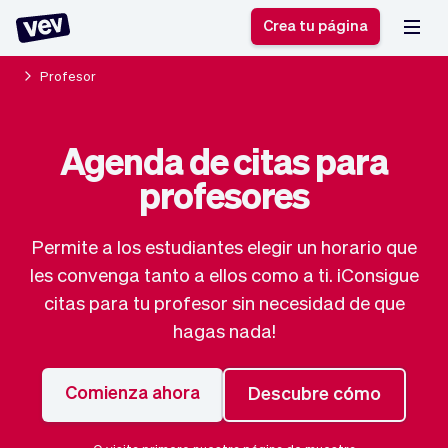
Crea tu página
Profesor
Software de gestión
Formulario de registro
Agenda de citas para
para PYMES
Sistema de pedidos
profesores
Software de entregas
Sistema de reservas
Sistema POS
Software
Historias
Ayuda
Software servicios de
programación de
Permite a los estudiantes elegir un horario que
Blogs
campo
clases
les convenga tanto a ellos como a ti. ¡Consigue
Novedades
Negocio
CRM para PYMES
Agenda de citas
citas para tu profesor sin necesidad de que
App
Software
hagas nada!
Impuestos
Vev
Checkout
Piloto automático
Comienza ahora
Descubre cómo
Insertar Widget
Vista general
Vender
Ausencias