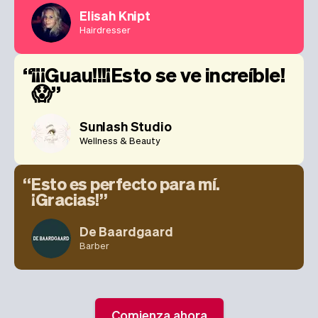
Elisah Knipt
Hairdresser
¡¡¡Guau!!!¡Esto se ve increíble!
😱
Sunlash Studio
Wellness & Beauty
Esto es perfecto para mí.
¡Gracias!
De Baardgaard
Barber
Comienza ahora