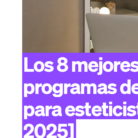
Los
8
mejore
programas
d
para
esteticis
2025]