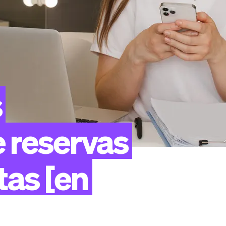
s
e
reservas
tas
[en