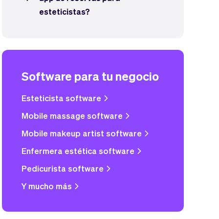
esteticistas?
Software para tu negocio
Esteticista software
Mobile massage software
Mobile makeup artist software
Enfermera estética software
Pedicurista software
Y mucho más