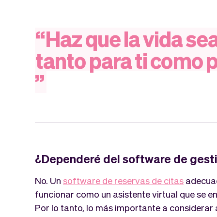
“
Haz
que
la
vida
se
tanto
para
ti
como
p
”
¿Dependeré del software de gesti
No. Un
software de reservas de citas
adecuad
funcionar como un asistente virtual que se e
Por lo tanto, lo más importante a considerar 