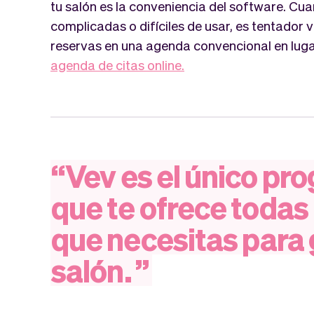
tu salón es la conveniencia del software. Cu
complicadas o difíciles de usar, es tentador
reservas en una agenda convencional en lugar
agenda de citas online.
“
Vev
es
el
único
pro
que
te
ofrece
todas
que
necesitas
para
salón.
”