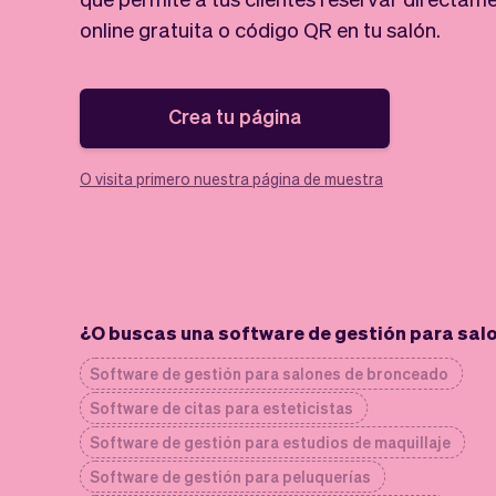
online gratuita o código QR en tu salón.
Crea tu página
O visita primero nuestra página de muestra
¿O buscas una software de gestión para salo
Software de gestión para salones de bronceado
Software de citas para esteticistas
Software de gestión para estudios de maquillaje
Software de gestión para peluquerías