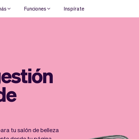
más
Funciones
Inspírate
estión
de
ara tu salón de belleza
ente desde tu página