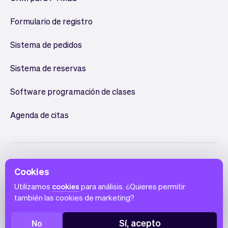
Formulario de registro
Sistema de pedidos
Sistema de reservas
Software programación de clases
Agenda de citas
Cookies
Utilizamos
cookies
para análisis. ¿Quieres permitir
también las cookies de marketing?
Español
Condiciones de uso
Política de privacidad
Aviso de cookies
Sí, acepto
No
© 2026 Vev®