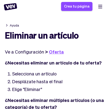
Crea tu página
Ayuda
Software de gestión
Formulario de registro
Eliminar un artículo
para PYMES
Sistema de pedidos
Software de entregas
Sistema de reservas
Ve a Configuración
>
Oferta
Sistema POS
Software
Historias
Ayuda
Software servicios de
programación de
¿Necesitas eliminar un artículo de tu oferta?
Blogs
campo
clases
Novedades
Negocio
CRM para PYMES
Agenda de citas
Selecciona un artículo
App
Software
Desplázate hasta el final
Impuestos
Vev
Checkout
Elige "Eliminar"
Piloto automático
Insertar Widget
Vista general
¿Necesitas eliminar múltiples artículos (o una
Vender
Ausencias
categoría) de tu oferta?