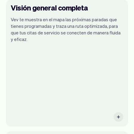
Visión general completa
Vev te muestra en el mapa las próximas paradas que
tienes programadas y traza una ruta optimizada, para
que tus citas de servicio se conecten de manera fluida
y eficaz.
Como dueño de tu servicio de jardinería,
sabes que tu tiempo es oro. El cálculo de
rutas inteligentes de Vev encuentra la
ruta más corta entre citas. Esto reduce
tu tiempo de viaje, dándote más tiempo
para marcar la diferencia con tu negocio.