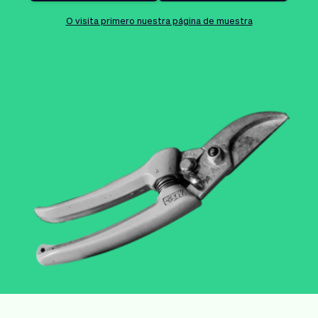
Tickets
Clientes
Marketing
Equipo
O visita primero nuestra página de muestra
Pagos
Entregas
Diseño