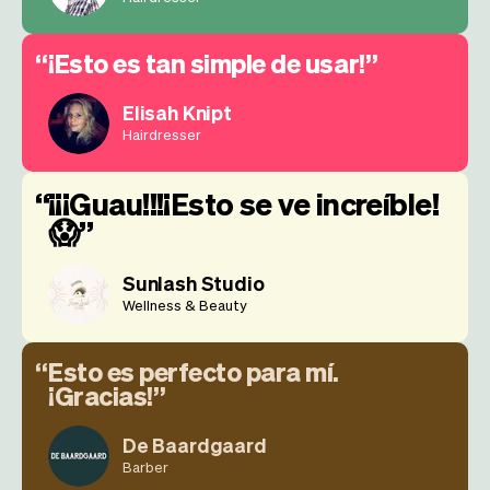
¡Esto es tan simple de usar!
Elisah Knipt
Hairdresser
¡¡¡Guau!!!¡Esto se ve increíble!
😱
Sunlash Studio
Wellness & Beauty
Esto es perfecto para mí.
¡Gracias!
De Baardgaard
Barber