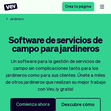
Crea tu página
Jardinero
Software de gestión
Formulario de registro
Software de servicios de
para PYMES
Sistema de pedidos
campo para jardineros
Software de entregas
Sistema de reservas
Sistema POS
Software
Historias
Ayuda
Software servicios de
programación de
Un software para la gestión de servicios de
Blogs
campo
clases
campo sin complicaciones tanto para los
Novedades
Negocio
CRM para PYMES
Agenda de citas
jardineros como para sus clientes. Únete a miles
App
Software
de otros jardineros que realizan su mejor trabajo
Impuestos
Vev
con Vev, ¡y gratis!
Checkout
Piloto automático
Insertar Widget
Vista general
Comienza ahora
Descubre cómo
Vender
Ausencias