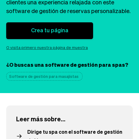
Tickets
Clientes
clientes una experiencia relajada con este
Marketing
Equipo
software de gestión de reservas personalizable.
Pagos
Entregas
Diseño
Crea tu página
O visita primero nuestra página de muestra
¿O buscas una software de gestión para spas?
Software de gestión para masajistas
Leer más sobre...
Dirige tu spa con el software de gestión