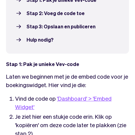
Team
Automatische piloot
Embed Vev
Administratie
Stap 2: Voeg de code toe
Verkopen
Overzicht
Tickets
No-shows
Stap 3: Opslaan en publiceren
Lessen
Communicatie
Hulp nodig?
Marketing
Bezorging
Stap 1: Pak je unieke Vev-code
Laten we beginnen met je de embed code voor je
boekingswidget. Hier vind je die:
Vind de code op
'Dashboard' > 'Embed
Widget'
Je ziet hier een stukje code erin. Klik op
'kopiëren' om deze code later te plakken (zie
stap 2).