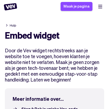
Maak je pagina
Hulp
Software voor kleine
Boekingssysteem
Embed widget
bedrijven
Software voor
Bezorgsoftware
groepslessen
Door de Vev widget rechtstreeks aan je
CRM voor MKB
Software voor
Verhalen
website toe te voegen, hoeven klanten je
Hulp
Inschrijfformulier
afspraken
website niet te verlaten. Maak je geen zorgen
Blog
Bestelsysteem
als je geen tech-tovenaar bent; we hebben je
Checkout
Analytics
gedekt met een eenvoudige stap-voor-stap
Nieuwste updates
Stijl
handleiding. Laten we beginnen!
Betalingen
Bedrijf
Pro
Belasting
App
Software
Meer informatie over...
Klanten
Vev
Stap 1: Pak je unieke Vev-code