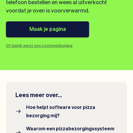
Team
Automatische piloot
telefoon bestellen en wees al uitverkocht
Embed Vev
Administratie
voordat je oven is voorverwarmd.
Verkopen
Overzicht
Tickets
No-shows
Maak je pagina
Lessen
Communicatie
Marketing
Bezorging
Of bekijk eerst een voorbeeldpagina
Lees meer over...
Hoe helpt software voor pizza
bezorging mij?
Waarom een pizzabezorgingssysteem