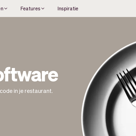
en
Features
Inspiratie
oftware
code in je restaurant.