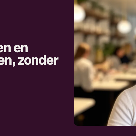
en en
en, zonder