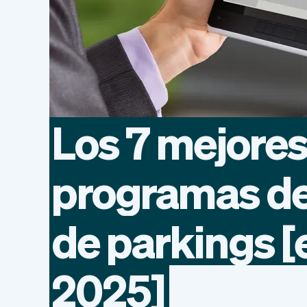
Los
7
mejore
programas
d
de
parkings
[
2025]