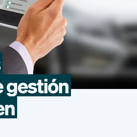
s
e
gestión
en