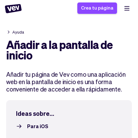
Crea tu página
Ayuda
Software de gestión
Formulario de registro
Añadir a la pantalla de
para PYMES
Sistema de pedidos
inicio
Software de entregas
Sistema de reservas
Sistema POS
Software
Historias
Ayuda
Añadir tu página de Vev como una aplicación
Software servicios de
programación de
Blogs
web en la pantalla de inicio es una forma
campo
clases
Novedades
Negocio
conveniente de acceder a ella rápidamente.
CRM para PYMES
Agenda de citas
App
Software
Impuestos
Vev
Checkout
Piloto automático
Ideas sobre...
Insertar Widget
Vista general
Para iOS
Vender
Ausencias