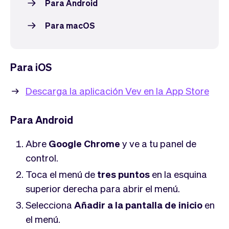
Tickets
Clientes
Para Android
Marketing
Equipo
Para macOS
Pagos
Entregas
Diseño
Para iOS
Descarga la aplicación Vev en la App Store
Para Android
Abre
Google Chrome
y ve a tu panel de
control.
Toca el menú de
tres puntos
en la esquina
superior derecha para abrir el menú.
Selecciona
Añadir a la pantalla de inicio
en
el menú.