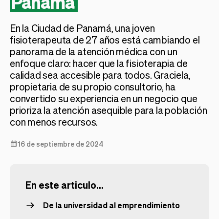
Panamá
Tickets
Clientes
Marketing
Equipo
En la Ciudad de Panamá, una joven
Pagos
Entregas
fisioterapeuta de 27 años está cambiando el
Diseño
panorama de la atención médica con un
enfoque claro: hacer que la fisioterapia de
calidad sea accesible para todos. Graciela,
propietaria de su propio consultorio, ha
convertido su experiencia en un negocio que
prioriza la atención asequible para la población
con menos recursos.
16 de septiembre de 2024
En este articulo...
De la universidad al emprendimiento