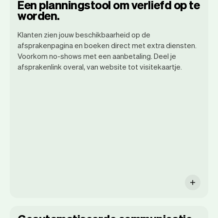
Een planningstool om verliefd op te
worden.
Klanten zien jouw beschikbaarheid op de
afsprakenpagina en boeken direct met extra diensten.
Wij willen dat jij je kunt focussen op je
Voorkom no-shows met een aanbetaling. Deel je
talent. Vev zorgt voor alle randzaken.
afsprakenlink overal, van website tot visitekaartje.
Van je website, communicatie,
herinneringen, betalingen en nog veel
meer. En wekelijks maken we nieuwe
functies beschikbaar waardoor het nog
makkelijk wordt.