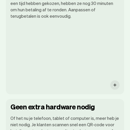
een tijd hebben gekozen, hebben ze nog 30 minuten
om hun betaling af te ronden. Aanpassen of
terugbetalen is ook eenvoudig.
Het is jouw massagesalon dus jij bepaalt
hoe en wanneer je betaald krijgt.
Geen extra hardware nodig
Of het nu je telefoon, tablet of computer is, meer heb je
niet nodig. Je klanten scannen snel een QR-code voor