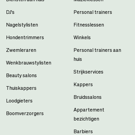
DJ's
Personal trainers
Nagelstylisten
Fitnesslessen
Hondentrimmers
Winkels
Zwemleraren
Personal trainers aan
huis
Wenkbrauwstylisten
Strijkservices
Beauty salons
Kappers
Thuiskappers
Bruidssalons
Loodgieters
Appartement
Boomverzorgers
bezichtigen
Barbiers