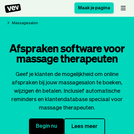
Maak je pagina
Massagesalon
Software voor kleine
Boekingssysteem
Afspraken software voor
bedrijven
Software voor
massage therapeuten
Bezorgsoftware
groepslessen
CRM voor MKB
Software voor
Verhalen
Hulp
Inschrijfformulier
afspraken
Geef je klanten de mogelijkheid om online
Blog
Bestelsysteem
afspraken bij jouw massagesalon te boeken,
Checkout
Analytics
wijzigen én betalen. Inclusief automatische
Nieuwste updates
Stijl
reminders en klantendatabase speciaal voor
Betalingen
Bedrijf
massage therapeuten.
Pro
Belasting
App
Software
Begin nu
Lees meer
Klanten
Vev