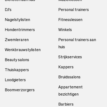
DJ's
Personal trainers
Nagelstylisten
Fitnesslessen
Hondentrimmers
Winkels
Zwemleraren
Personal trainers aan
huis
Wenkbrauwstylisten
Strijkservices
Beauty salons
Kappers
Thuiskappers
Bruidssalons
Loodgieters
Appartement
Boomverzorgers
bezichtigen
Barbiers