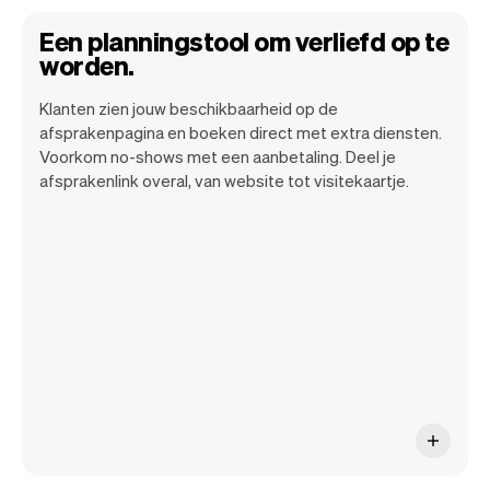
Een planningstool om verliefd op te
worden.
Klanten zien jouw beschikbaarheid op de
afsprakenpagina en boeken direct met extra diensten.
Wij willen dat jij je kunt focussen op je
Voorkom no-shows met een aanbetaling. Deel je
talent. Vev zorgt voor alle randzaken.
afsprakenlink overal, van website tot visitekaartje.
Van je website, communicatie,
herinneringen, betalingen en nog veel
meer. En wekelijks maken we nieuwe
functies beschikbaar waardoor het nog
makkelijk wordt.