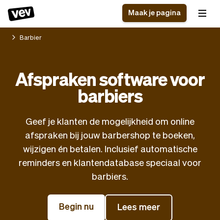
Maak je pagina
Barbier
Software voor kleine
Boekingssysteem
Afspraken software voor
bedrijven
Software voor
barbiers
Bezorgsoftware
groepslessen
CRM voor MKB
Software voor
Verhalen
Hulp
Inschrijfformulier
afspraken
Geef je klanten de mogelijkheid om online
Blog
Bestelsysteem
afspraken bij jouw barbershop te boeken,
Checkout
Analytics
wijzigen én betalen. Inclusief automatische
Nieuwste updates
Stijl
reminders en klantendatabase speciaal voor
Betalingen
Bedrijf
barbiers.
Pro
Belasting
App
Software
Begin nu
Lees meer
Klanten
Vev