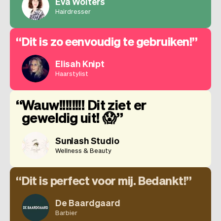
Eva Wolters
Hairdresser
Dit is zo eenvoudig te gebruiken!
Elisah Knipt
Haarstylist
Wauw!!!!!!!! Dit ziet er
geweldig uit! 😱
Sunlash Studio
Wellness & Beauty
Dit is perfect voor mij. Bedankt!
De Baardgaard
Barbier