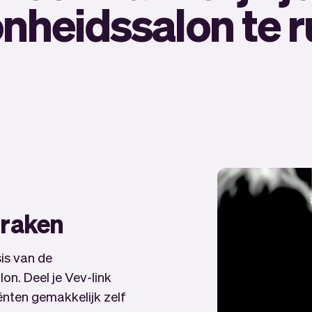
nheidssalon te 
praken
is van de
on. Deel je Vev-link
iënten gemakkelijk zelf