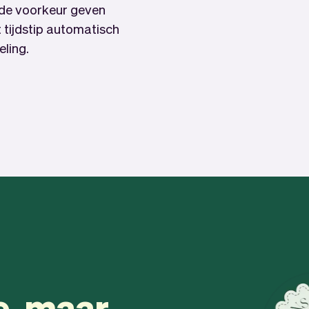
d de voorkeur geven
 tijdstip automatisch
ling.
le, maar