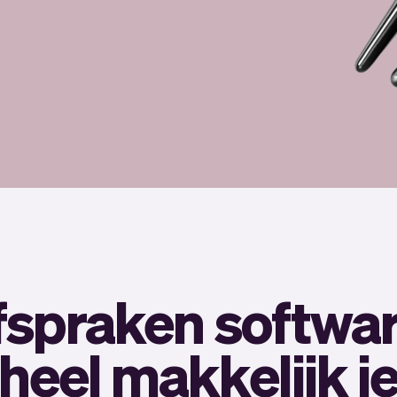
fspraken softwa
heel makkelijk j