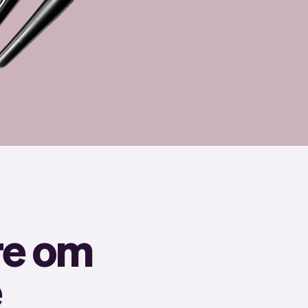
re om
e