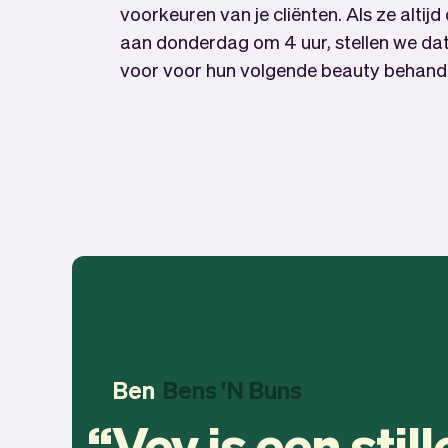
voorkeuren van je cliënten. Als ze altij
aan donderdag om 4 uur, stellen we dat
voor voor hun volgende beauty behande
Ben
Bens 'N Buns
Vev is een stil