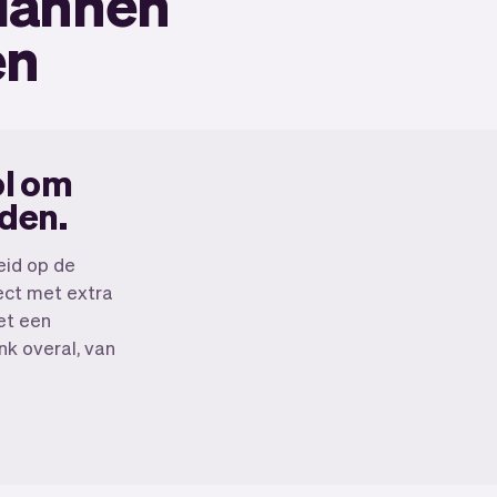
plannen
en
ol om
rden.
Wij willen dat jij je kunt focussen op je tal
ev zorgt voor alle randzaken. Van je websi
eid op de
communicatie, herinneringen, betalingen
ect met extra
nog veel meer. En wekelijks maken we nie
et een
functies beschikbaar waardoor het 
nk overal, van
makkelijk wor