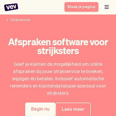
Maak je pagina
Strijkservice
Software voor kleine
Boekingssysteem
Afspraken software voor
bedrijven
Software voor
strijksters
Bezorgsoftware
groepslessen
CRM voor MKB
Software voor
Verhalen
Hulp
Inschrijfformulier
afspraken
Geef je klanten de mogelijkheid om online
Blog
Bestelsysteem
afspraken bij jouw strijkservice te boeken,
Checkout
Analytics
wijzigen én betalen. Inclusief automatische
Nieuwste updates
Stijl
reminders en klantendatabase speciaal voor
Betalingen
Bedrijf
strijksters.
Pro
Belasting
App
Software
Begin nu
Lees meer
Klanten
Vev