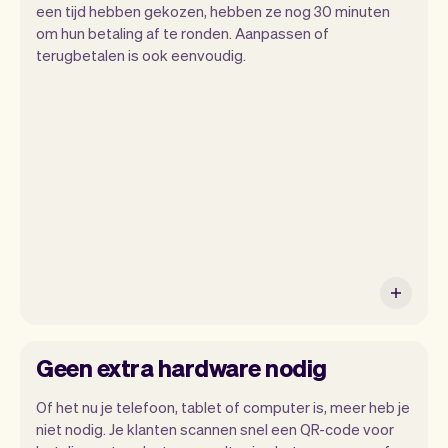
een tijd hebben gekozen, hebben ze nog 30 minuten
om hun betaling af te ronden. Aanpassen of
terugbetalen is ook eenvoudig.
Het is jouw strijkservice dus jij bepaalt
hoe en wanneer je betaald krijgt.
Geen extra hardware nodig
Of het nu je telefoon, tablet of computer is, meer heb je
niet nodig. Je klanten scannen snel een QR-code voor