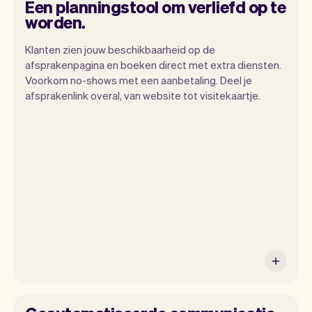
Een planningstool om verliefd op te
worden.
Klanten zien jouw beschikbaarheid op de
afsprakenpagina en boeken direct met extra diensten.
Wij willen dat jij je kunt focussen op je
Voorkom no-shows met een aanbetaling. Deel je
talent. Vev zorgt voor alle randzaken.
afsprakenlink overal, van website tot visitekaartje.
Van je website, communicatie,
herinneringen, betalingen en nog veel
meer. En wekelijks maken we nieuwe
functies beschikbaar waardoor het nog
makkelijk wordt.