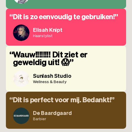
Dit is zo eenvoudig te gebruiken!
Elisah Knipt
Haarstylist
Wauw!!!!!!!! Dit ziet er
geweldig uit! 😱
Sunlash Studio
Wellness & Beauty
Dit is perfect voor mij. Bedankt!
De Baardgaard
Barbier