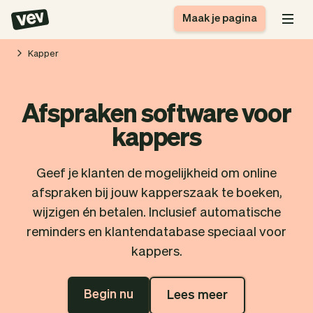
Maak je pagina
Kapper
Software voor kleine
Boekingssysteem
Afspraken software voor
bedrijven
Software voor
kappers
Bezorgsoftware
groepslessen
CRM voor MKB
Software voor
Verhalen
Hulp
Inschrijfformulier
afspraken
Geef je klanten de mogelijkheid om online
Blog
Bestelsysteem
afspraken bij jouw kapperszaak te boeken,
Checkout
Analytics
wijzigen én betalen. Inclusief automatische
Nieuwste updates
Stijl
reminders en klantendatabase speciaal voor
Betalingen
Bedrijf
kappers.
Pro
Belasting
App
Software
Begin nu
Lees meer
Klanten
Vev