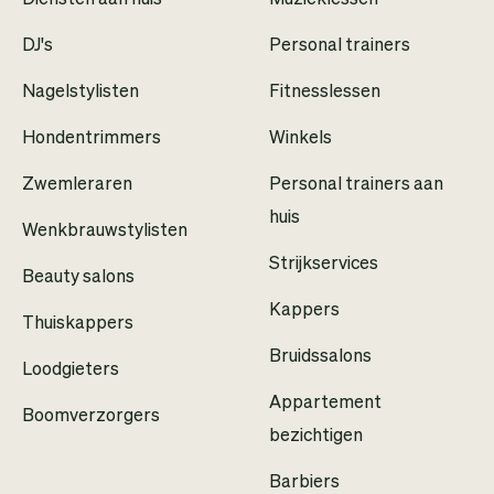
DJ's
Personal trainers
Nagelstylisten
Fitnesslessen
Hondentrimmers
Winkels
Zwemleraren
Personal trainers aan
huis
Wenkbrauwstylisten
Strijkservices
Beauty salons
Kappers
Thuiskappers
Bruidssalons
Loodgieters
Appartement
Boomverzorgers
bezichtigen
Barbiers