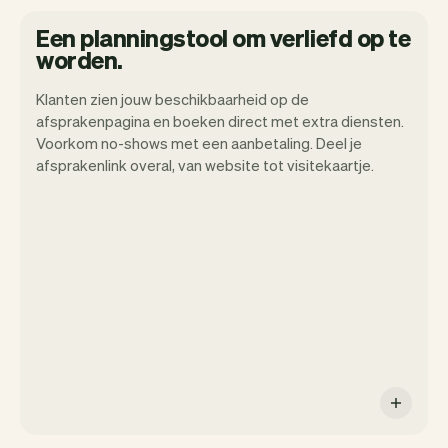
Een planningstool om verliefd op te
worden.
Klanten zien jouw beschikbaarheid op de
afsprakenpagina en boeken direct met extra diensten.
Wij willen dat jij je kunt focussen op je
Voorkom no-shows met een aanbetaling. Deel je
talent. Vev zorgt voor alle randzaken.
afsprakenlink overal, van website tot visitekaartje.
Van je website, communicatie,
herinneringen, betalingen en nog veel
meer. En wekelijks maken we nieuwe
functies beschikbaar waardoor het nog
makkelijk wordt.