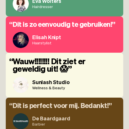
Eva Wolters
Hairdresser
Dit is zo eenvoudig te gebruiken!
Elisah Knipt
Haarstylist
Wauw!!!!!!!! Dit ziet er
geweldig uit! 😱
Sunlash Studio
Wellness & Beauty
Dit is perfect voor mij. Bedankt!
De Baardgaard
Barbier