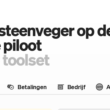
rsteenveger op d
piloot
 toolset
Betalingen
Bedrijf
A