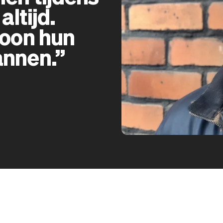
altijd.
woon hun
annen.”