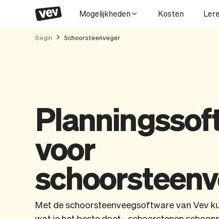
Mogelijkheden
Kosten
Ler
Begin
Schoorsteenveger
Planningssof
voor
schoorsteenv
Met de schoorsteenveegsoftware van Vev kun
wat je het beste doet - schoorstenen schoonm