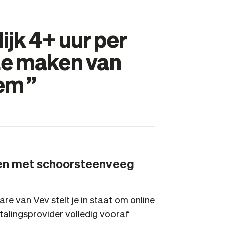
ijk
4+
uur
per
te
maken
van
eem
”
ren met schoorsteenveeg
e van Vev stelt je in staat om online
talingsprovider volledig vooraf