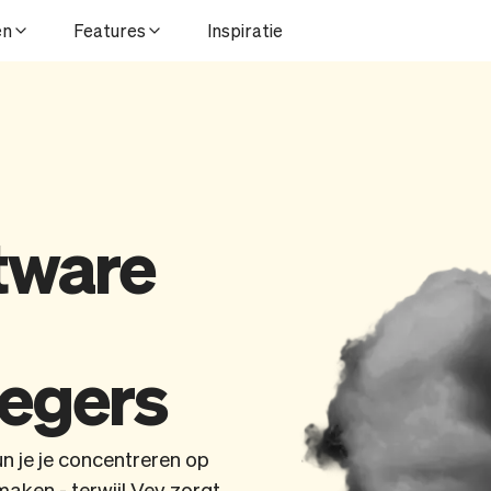
en
Features
Inspiratie
tware
egers
 je je concentreren op
aken - terwijl Vev zorgt