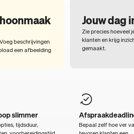
schoonmaak
Jouw dag i
Zie precies hoeveel j
klanten en krijg inzi
. Voeg beschrijvingen
gemaakt.
pload een afbeelding
oop slimmer
Afspraakdeadlin
ties, tijdsduur,
Bepaal zelf hoe ver v
ten, voorbereidingstijd
tevoren klanten een