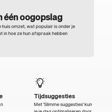
n één oogopslag
e huis omzet, wat populair is onder je
cht in hoe ze hun afspraak hebben
e
Tijdsuggesties
an
Met 'Slimme suggesties' kun
je je dag optimaliseren door