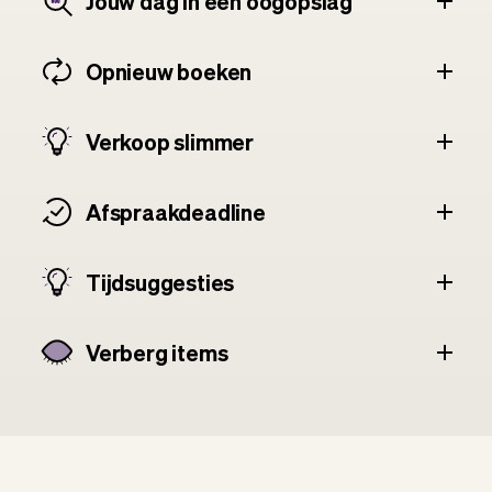
Jouw dag in één oogopslag
Opnieuw boeken
Verkoop slimmer
Afspraakdeadline
Tijdsuggesties
Verberg items