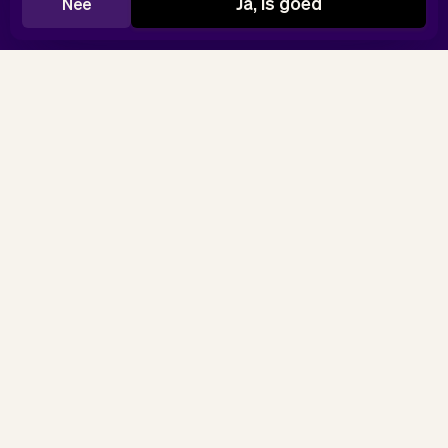
Ja, is goed
Nee
Klaar om als tattoo
artist te beginnen?
Maak je pagina
Geen creditcard nodig.