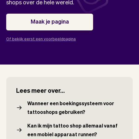
Team
Automatische piloot
shops over de hele wereld.
Embed Vev
Administratie
Verkopen
Overzicht
Maak je pagina
Tickets
No-shows
Lessen
Communicatie
Of bekijk eerst een voorbeeldpagina
Marketing
Bezorging
Lees meer over...
Wanneer een boekingssysteem voor
tattooshops gebruiken?
Kan ik mijn tattoo shop allemaal vanaf
een mobiel apparaat runnen?