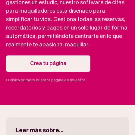
Tickets
Clientes
gestiones un estudio, nuestro software de citas
Marketing
Equipo
para maquilladores está diseñado para
Pagos
Entregas
simplificar tu vida. Gestiona todas las reservas,
Diseño
recordatorios y pagos en un solo lugar de forma
automática, permitiéndote centrarte en lo que
realmente te apasiona: maquillar.
Crea tu página
O visita primero nuestra página de muestra
Leer más sobre...