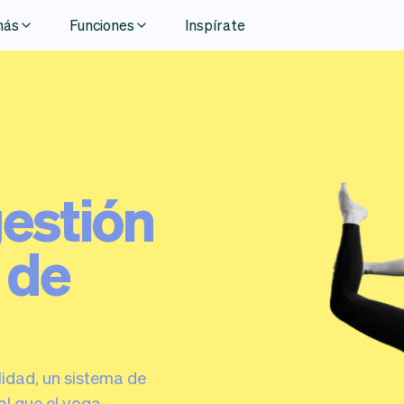
más
Funciones
Inspírate
estión
 de
ilidad, un sistema de
al que el yoga.