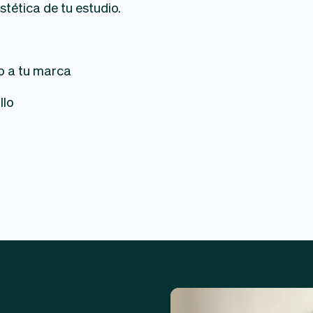
tética de tu estudio.
o a tu marca
llo