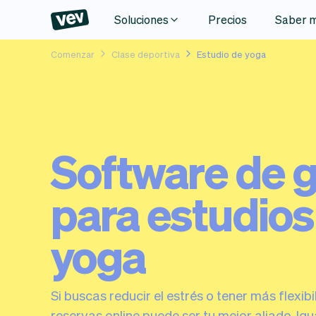
Soluciones
Precios
Saber 
Comenzar
Clase deportiva
Estudio de yoga
Software de g
para estudios
yoga
Si buscas reducir el estrés o tener más flexib
reservas online puede ser tu mejor aliado. Igu