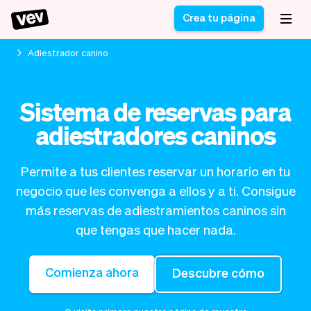
Crea tu página
Adiestrador canino
Software de gestión
Formulario de registro
Sistema de reservas para
para PYMES
Sistema de pedidos
adiestradores caninos
Software de entregas
Sistema de reservas
Sistema POS
Software
Historias
Ayuda
Software servicios de
programación de
Permite a tus clientes reservar un horario en tu
Blogs
campo
clases
negocio que les convenga a ellos y a ti. Consigue
Novedades
Negocio
CRM para PYMES
Agenda de citas
más reservas de adiestramientos caninos sin
App
Software
que tengas que hacer nada.
Impuestos
Vev
Checkout
Piloto automático
Comienza ahora
Descubre cómo
Insertar Widget
Vista general
Vender
Ausencias