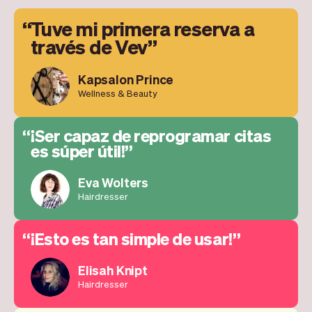
Tuve mi primera reserva a
través de Vev
Kapsalon Prince
Wellness & Beauty
¡Ser capaz de reprogramar citas
es súper útil!
Eva Wolters
Hairdresser
¡Esto es tan simple de usar!
Elisah Knipt
Hairdresser