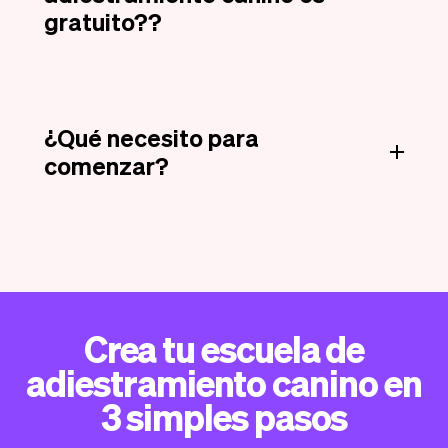
gratuito??
¿Qué necesito para
comenzar?
Crea tu escuela de
adiestramiento canino en
3 simples pasos