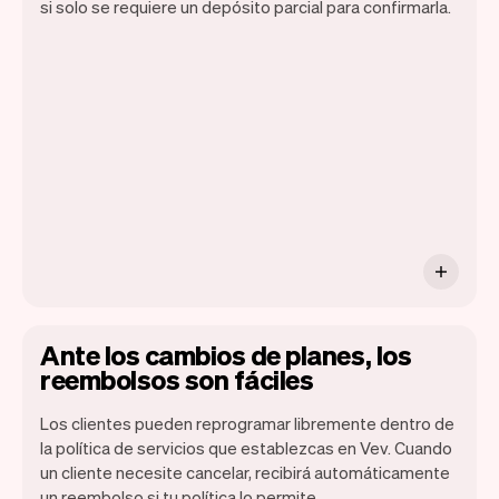
si solo se requiere un depósito parcial para confirmarla.
Puedes usar cualquier dispositivo
siempre y cuando tenga un navegador de
internet. Si tienes un iPhone, pronto
podrás usar Tap to Pay en iPhone.
Ante los cambios de planes, los
reembolsos son fáciles
Los clientes pueden reprogramar libremente dentro de
la política de servicios que establezcas en Vev. Cuando
un cliente necesite cancelar, recibirá automáticamente
un reembolso si tu política lo permite.