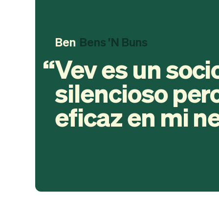
Ben
Bens 'N Buns
Vev es un soci
silencioso pe
eficaz en mi n