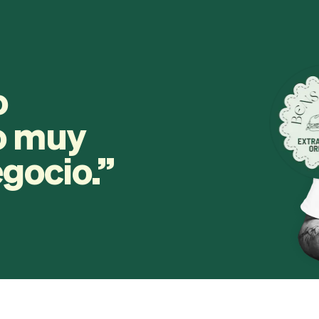
o
ro muy
egocio.