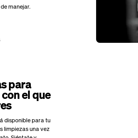
 de manejar.
s
as para
 con el que
res
á disponible para tu
us limpiezas una vez
ato. Siéntate y