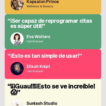
Kapsalon Prince
Wellness & Beauty
¡Ser capaz de reprogramar citas
es súper útil!
Eva Wolters
Hairdresser
¡Esto es tan simple de usar!
Elisah Knipt
Hairdresser
¡¡¡Guau!!!¡Esto se ve increíble!
😱
Sunlash Studio