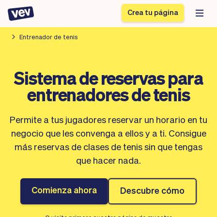
Crea tu página
Entrenador de tenis
Software de gestión
Formulario de registro
Sistema de reservas para
para PYMES
Sistema de pedidos
entrenadores de tenis
Software de entregas
Sistema de reservas
Sistema POS
Software
Historias
Ayuda
Software servicios de
programación de
Permite a tus jugadores reservar un horario en tu
Blogs
campo
clases
negocio que les convenga a ellos y a ti. Consigue
Novedades
Negocio
CRM para PYMES
Agenda de citas
más reservas de clases de tenis sin que tengas
App
Software
que hacer nada.
Impuestos
Vev
Checkout
Piloto automático
Comienza ahora
Descubre cómo
Insertar Widget
Vista general
Vender
Ausencias