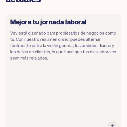
Mejora tu jornada laboral
Vev está diseñado para propietarios de negocios como
tú. Con nuestro resumen diario, puedes alternar
fácilmente entre la visión general, los pedidos diarios y
los datos de clientes, lo que hace que tus días laborales
Vev te permite enfocarte en tu día.
sean más relajados.
Puedes obtener un resumen de tu día, ver
todas tus citas, e incluso ver los
jugadores de ese día. Al final del mes,
recibirás automáticamente un informe
mensual.