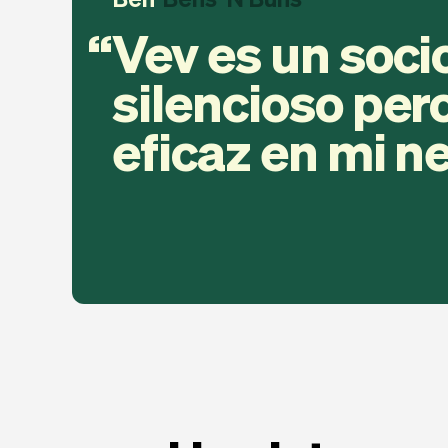
Vev es un soci
silencioso pe
eficaz en mi n