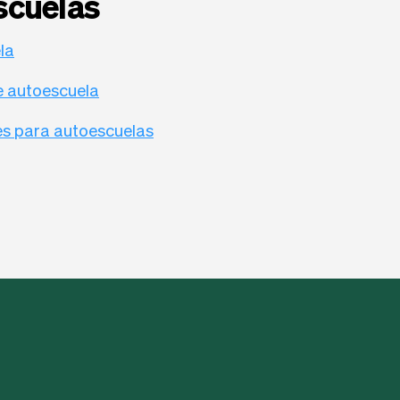
scuelas
la
e autoescuela
es para autoescuelas