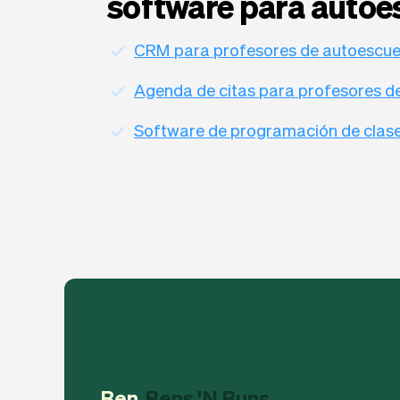
software para autoe
CRM para profesores de autoescue
Agenda de citas para profesores d
Software de programación de clas
Ben
Bens 'N Buns