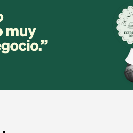
o
ro muy
egocio.