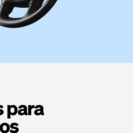
s para
los