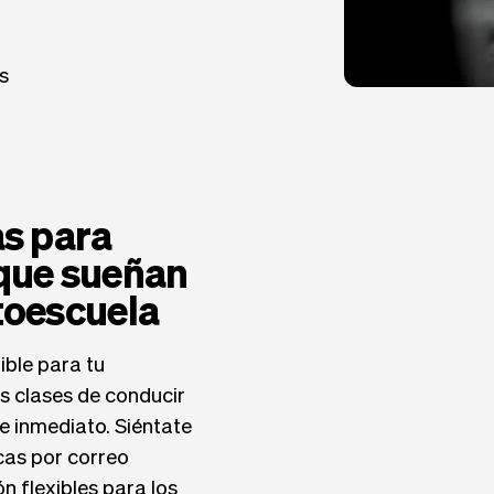
s
as para
 que sueñan
toescuela
ible para tu
s clases de conducir
e inmediato. Siéntate
cas por correo
n flexibles para los