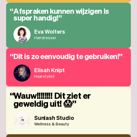
Afspraken kunnen wijzigen is
super handig!
Eva Wolters
Hairdresser
Dit is zo eenvoudig te gebruiken!
Elisah Knipt
Haarstylist
Wauw!!!!!!!! Dit ziet er
geweldig uit! 😱
Sunlash Studio
Wellness & Beauty