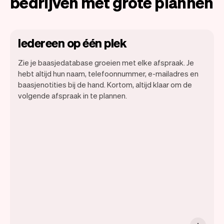
bedrijven met grote plannen
Iedereen op één plek
Zie je baasjedatabase groeien met elke afspraak. Je
hebt altijd hun naam, telefoonnummer, e-mailadres en
baasjenotities bij de hand. Kortom, altijd klaar om de
Met Vev kun je je focussen op je dag. Je
volgende afspraak in te plannen.
kunt heel makkelijk switchen tussen een
dagoverzicht, bekijken wanneer
afspraken staan en zelfs de baasjes
bekijken die langskomen. Aan het einde
van de maand sturen we je automatisch
ook alle maandelijks inzichten.