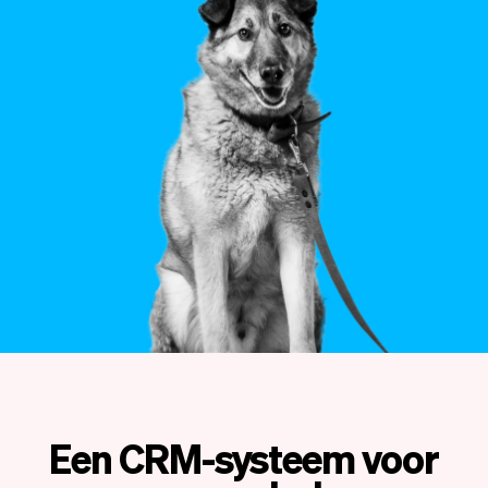
Team
Automatische piloot
Embed Vev
Administratie
Verkopen
Overzicht
Tickets
No-shows
Lessen
Communicatie
Marketing
Bezorging
Een CRM-systeem voor