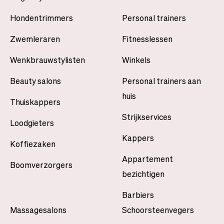
Hondentrimmers
Personal trainers
Zwemleraren
Fitnesslessen
Wenkbrauwstylisten
Winkels
Beauty salons
Personal trainers aan
huis
Thuiskappers
Strijkservices
Loodgieters
Kappers
Koffiezaken
Appartement
Boomverzorgers
bezichtigen
Barbiers
Massagesalons
Schoorsteenvegers