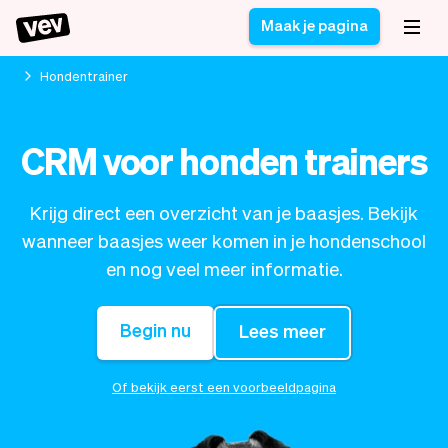
Maak je pagina
Hondentrainer
Software voor kleine
Boekingssysteem
CRM voor honden trainers
bedrijven
Software voor
Bezorgsoftware
groepslessen
Krijg direct een overzicht van je baasjes. Bekijk
CRM voor MKB
Software voor
Verhalen
Hulp
wanneer baasjes weer komen in je hondenschool
Inschrijfformulier
afspraken
Blog
en nog veel meer informatie.
Bestelsysteem
Checkout
Analytics
Nieuwste updates
Stijl
Begin nu
Lees meer
Betalingen
Bedrijf
Pro
Belasting
Of bekijk eerst een voorbeeldpagina
App
Software
Klanten
Vev