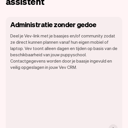
assistent
Administratie zonder gedoe
Deel je Vev-link met je baasjes en/of community zodat
ze direct kunnen plannen vanaf hun eigen mobiel of
laptop. Vev toont alleen dagen en tijden op basis van de
Wij willen dat jij je kunt focussen op je
beschikbaarheid van jouw puppyschool.
talent. Vev zorgt voor alle randzaken.
Contactgegevens worden door je baasje ingevuld en
veilig opgeslagen in jouw Vev CRM.
Van je website, communicatie,
herinneringen, betalingen en nog veel
meer. En wekelijks maken we nieuwe
functies beschikbaar waardoor het nog
makkelijk wordt.