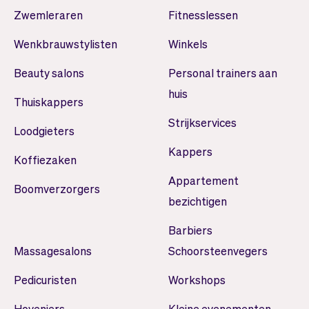
Zwemleraren
Fitnesslessen
Wenkbrauwstylisten
Winkels
Beauty salons
Personal trainers aan
huis
Thuiskappers
Strijkservices
Loodgieters
Kappers
Koffiezaken
Appartement
Boomverzorgers
bezichtigen
Barbiers
Massagesalons
Schoorsteenvegers
Pedicuristen
Workshops
Hoveniers
Kleine evenementen