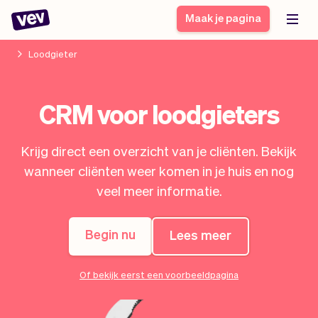
Maak je pagina
Loodgieter
Software voor kleine
Boekingssysteem
CRM voor loodgieters
bedrijven
Software voor
Bezorgsoftware
groepslessen
Krijg direct een overzicht van je cliënten. Bekijk
CRM voor MKB
Software voor
Verhalen
Hulp
wanneer cliënten weer komen in je huis en nog
Inschrijfformulier
afspraken
Blog
veel meer informatie.
Bestelsysteem
Checkout
Analytics
Nieuwste updates
Stijl
Begin nu
Lees meer
Betalingen
Bedrijf
Pro
Belasting
Of bekijk eerst een voorbeeldpagina
App
Software
Klanten
Vev