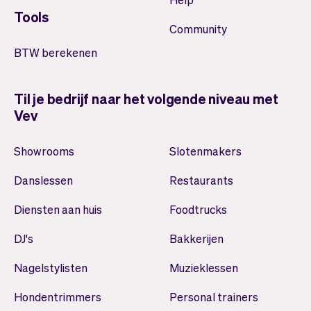
Tools
Community
BTW berekenen
Til je bedrijf naar het volgende niveau met
Vev
Showrooms
Slotenmakers
Danslessen
Restaurants
Diensten aan huis
Foodtrucks
DJ's
Bakkerijen
Nagelstylisten
Muzieklessen
Hondentrimmers
Personal trainers