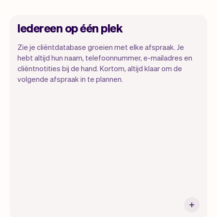
Iedereen op één plek
Zie je cliëntdatabase groeien met elke afspraak. Je
hebt altijd hun naam, telefoonnummer, e-mailadres en
cliëntnotities bij de hand. Kortom, altijd klaar om de
Met Vev kun je je focussen op je dag. Je
volgende afspraak in te plannen.
kunt heel makkelijk switchen tussen een
dagoverzicht, bekijken wanneer
afspraken staan en zelfs de cliënten
bekijken die langskomen. Aan het einde
van de maand sturen we je automatisch
ook alle maandelijks inzichten.