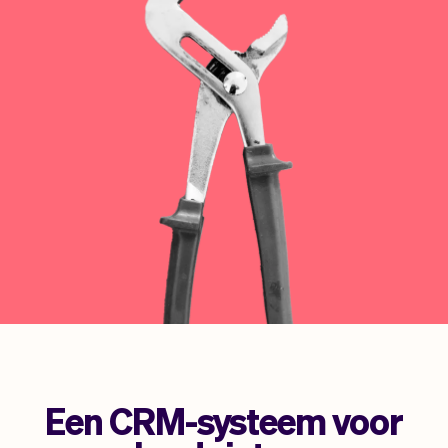
Team
Automatische piloot
Embed Vev
Administratie
Verkopen
Overzicht
Tickets
No-shows
Lessen
Communicatie
Marketing
Bezorging
Een CRM-systeem voor