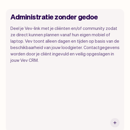
Administratie zonder gedoe
Deel je Vev-link met je cliënten en/of community zodat
ze direct kunnen plannen vanaf hun eigen mobiel of
laptop. Vev toont alleen dagen en tijden op basis van de
Wij willen dat jij je kunt focussen op je
beschikbaarheid van jouw loodgieter. Contactgegevens
talent. Vev zorgt voor alle randzaken.
worden door je cliënt ingevuld en veilig opgeslagen in
jouw Vev CRM.
Van je website, communicatie,
herinneringen, betalingen en nog veel
meer. En wekelijks maken we nieuwe
functies beschikbaar waardoor het nog
makkelijk wordt.