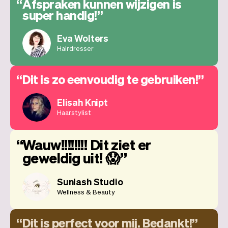
Afspraken kunnen wijzigen is
super handig!
Eva Wolters
Hairdresser
Dit is zo eenvoudig te gebruiken!
Elisah Knipt
Haarstylist
Wauw!!!!!!!! Dit ziet er
geweldig uit! 😱
Sunlash Studio
Wellness & Beauty
Dit is perfect voor mij. Bedankt!