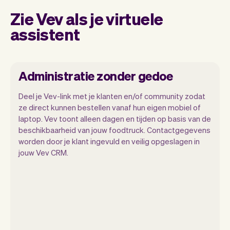
Zie Vev als je virtuele
assistent
Administratie zonder gedoe
Deel je Vev-link met je klanten en/of community zodat
ze direct kunnen bestellen vanaf hun eigen mobiel of
laptop. Vev toont alleen dagen en tijden op basis van de
Wij willen dat jij je kunt focussen op je
beschikbaarheid van jouw foodtruck. Contactgegevens
talent. Vev zorgt voor alle randzaken.
worden door je klant ingevuld en veilig opgeslagen in
jouw Vev CRM.
Van je website, communicatie,
herinneringen, betalingen en nog veel
meer. En wekelijks maken we nieuwe
functies beschikbaar waardoor het nog
makkelijk wordt.