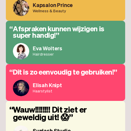
Kapsalon Prince
Wellness & Beauty
Afspraken kunnen wijzigen is
super handig!
Eva Wolters
Hairdresser
Dit is zo eenvoudig te gebruiken!
Elisah Knipt
Haarstylist
Wauw!!!!!!!! Dit ziet er
geweldig uit! 😱
Sunlash Studio