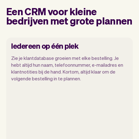
Een CRM voor kleine
bedrijven met grote plannen
Iedereen op één plek
Zie je klantdatabase groeien met elke bestelling. Je
hebt altijd hun naam, telefoonnummer, e-mailadres en
klantnotities bij de hand. Kortom, altijd klaar om de
Met Vev kun je je focussen op je dag. Je
volgende bestelling in te plannen.
kunt heel makkelijk switchen tussen een
dagoverzicht, bekijken wanneer
bestellingen staan en zelfs de klanten
bekijken die langskomen. Aan het einde
van de maand sturen we je automatisch
ook alle maandelijks inzichten.