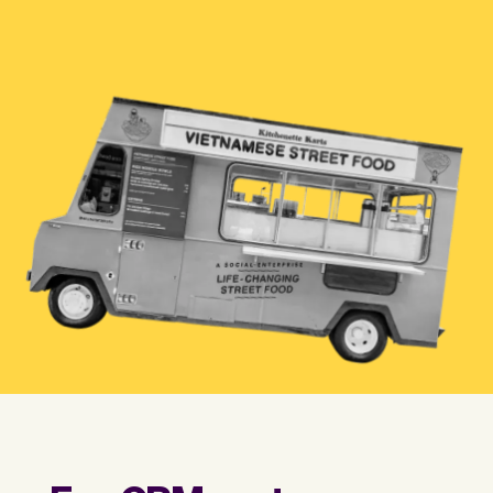
Team
Automatische piloot
Embed Vev
Administratie
Verkopen
Overzicht
Tickets
No-shows
Lessen
Communicatie
Marketing
Bezorging