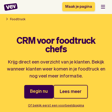
Maak je pagina
Foodtruck
Software voor kleine
Boekingssysteem
CRM voor foodtruck
bedrijven
Software voor
chefs
Bezorgsoftware
groepslessen
CRM voor MKB
Software voor
Verhalen
Hulp
Inschrijfformulier
afspraken
Krijg direct een overzicht van je klanten. Bekijk
Blog
Bestelsysteem
wanneer klanten weer komen in je foodtruck en
Checkout
Analytics
nog veel meer informatie.
Nieuwste updates
Stijl
Betalingen
Bedrijf
Begin nu
Lees meer
Pro
Belasting
App
Software
Klanten
Vev
Of bekijk eerst een voorbeeldpagina