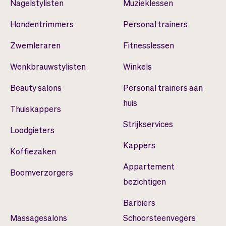
Nagelstylisten
Muzieklessen
Hondentrimmers
Personal trainers
Zwemleraren
Fitnesslessen
Wenkbrauwstylisten
Winkels
Beauty salons
Personal trainers aan
huis
Thuiskappers
Strijkservices
Loodgieters
Kappers
Koffiezaken
Appartement
Boomverzorgers
bezichtigen
Barbiers
Massagesalons
Schoorsteenvegers