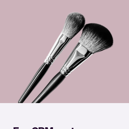
Team
Automatische piloot
Embed Vev
Administratie
Verkopen
Overzicht
Tickets
No-shows
Lessen
Communicatie
Marketing
Bezorging