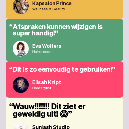
Kapsalon Prince
Wellness & Beauty
Afspraken kunnen wijzigen is
super handig!
Eva Wolters
Hairdresser
Dit is zo eenvoudig te gebruiken!
Elisah Knipt
Haarstylist
Wauw!!!!!!!! Dit ziet er
geweldig uit! 😱
Sunlash Studio