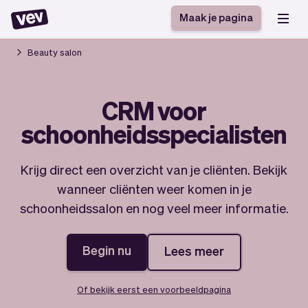
Maak je pagina
Beauty salon
Software voor kleine
Boekingssysteem
CRM voor
bedrijven
Software voor
schoonheidsspecialisten
Bezorgsoftware
groepslessen
CRM voor MKB
Software voor
Verhalen
Hulp
Inschrijfformulier
afspraken
Krijg direct een overzicht van je cliënten. Bekijk
Blog
Bestelsysteem
wanneer cliënten weer komen in je
Checkout
Analytics
schoonheidssalon en nog veel meer informatie.
Nieuwste updates
Stijl
Betalingen
Bedrijf
Begin nu
Lees meer
Pro
Belasting
App
Software
Klanten
Vev
Of bekijk eerst een voorbeeldpagina