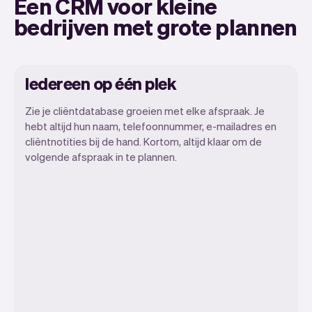
Een CRM voor kleine
bedrijven met grote plannen
Iedereen op één plek
Zie je cliëntdatabase groeien met elke afspraak. Je
hebt altijd hun naam, telefoonnummer, e-mailadres en
cliëntnotities bij de hand. Kortom, altijd klaar om de
Met Vev kun je je focussen op je dag. Je
volgende afspraak in te plannen.
kunt heel makkelijk switchen tussen een
dagoverzicht, bekijken wanneer
afspraken staan en zelfs de cliënten
bekijken die langskomen. Aan het einde
van de maand sturen we je automatisch
ook alle maandelijks inzichten.