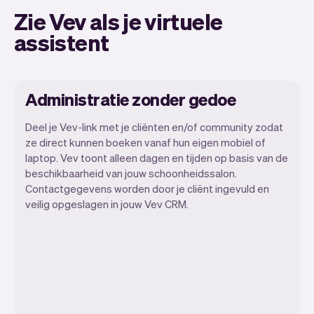
Zie Vev als je virtuele
assistent
Administratie zonder gedoe
Deel je Vev-link met je cliënten en/of community zodat
ze direct kunnen boeken vanaf hun eigen mobiel of
laptop. Vev toont alleen dagen en tijden op basis van de
Wij willen dat jij je kunt focussen op je
beschikbaarheid van jouw schoonheidssalon.
talent. Vev zorgt voor alle randzaken.
Contactgegevens worden door je cliënt ingevuld en
veilig opgeslagen in jouw Vev CRM.
Van je website, communicatie,
herinneringen, betalingen en nog veel
meer. En wekelijks maken we nieuwe
functies beschikbaar waardoor het nog
makkelijk wordt.