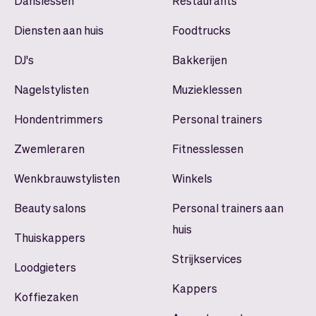
Danslessen
Restaurants
Diensten aan huis
Foodtrucks
DJ's
Bakkerijen
Nagelstylisten
Muzieklessen
Hondentrimmers
Personal trainers
Zwemleraren
Fitnesslessen
Wenkbrauwstylisten
Winkels
Beauty salons
Personal trainers aan
huis
Thuiskappers
Strijkservices
Loodgieters
Kappers
Koffiezaken