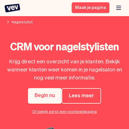
Maak je pagina
Nagelstylist
Software voor kleine
Boekingssysteem
CRM voor nagelstylisten
bedrijven
Software voor
Bezorgsoftware
groepslessen
Krijg direct een overzicht van je klanten. Bekijk
CRM voor MKB
Software voor
Verhalen
Hulp
wanneer klanten weer komen in je nagelsalon en
Inschrijfformulier
afspraken
Blog
nog veel meer informatie.
Bestelsysteem
Checkout
Analytics
Nieuwste updates
Stijl
Begin nu
Lees meer
Betalingen
Bedrijf
Pro
Belasting
Of bekijk eerst een voorbeeldpagina
App
Software
Klanten
Vev