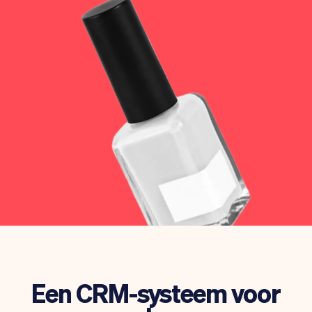
Team
Automatische piloot
Embed Vev
Administratie
Verkopen
Overzicht
Tickets
No-shows
Lessen
Communicatie
Marketing
Bezorging
Een CRM-systeem voor