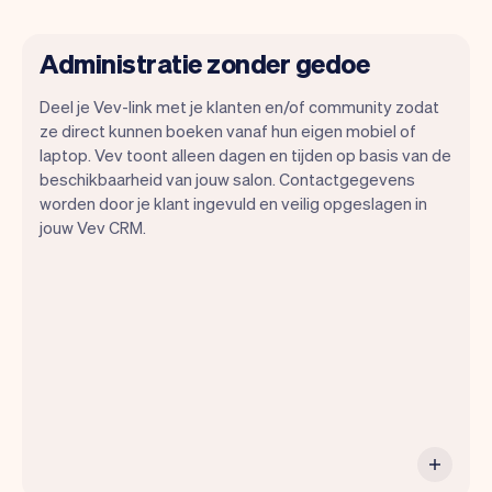
Administratie zonder gedoe
Deel je Vev-link met je klanten en/of community zodat
ze direct kunnen boeken vanaf hun eigen mobiel of
laptop. Vev toont alleen dagen en tijden op basis van de
Wij willen dat jij je kunt focussen op je
beschikbaarheid van jouw salon. Contactgegevens
talent. Vev zorgt voor alle randzaken.
worden door je klant ingevuld en veilig opgeslagen in
jouw Vev CRM.
Van je website, communicatie,
herinneringen, betalingen en nog veel
meer. En wekelijks maken we nieuwe
functies beschikbaar waardoor het nog
makkelijk wordt.