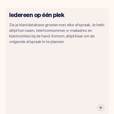
Iedereen op één plek
Zie je klantdatabase groeien met elke afspraak. Je hebt
altijd hun naam, telefoonnummer, e-mailadres en
klantnotities bij de hand. Kortom, altijd klaar om de
Met Vev kun je je focussen op je dag. Je
volgende afspraak in te plannen.
kunt heel makkelijk switchen tussen een
dagoverzicht, bekijken wanneer
afspraken staan en zelfs de klanten
bekijken die langskomen. Aan het einde
van de maand sturen we je automatisch
ook alle maandelijks inzichten.