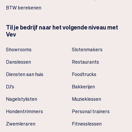
BTW berekenen
Til je bedrijf naar het volgende niveau met
Vev
Showrooms
Slotenmakers
Danslessen
Restaurants
Diensten aan huis
Foodtrucks
DJ's
Bakkerijen
Nagelstylisten
Muzieklessen
Hondentrimmers
Personal trainers
Zwemleraren
Fitnesslessen