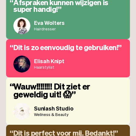
Afspraken kunnen wijzigen is
super handig!
Eva Wolters
Hairdresser
Dit is zo eenvoudig te gebruiken!
Elisah Knipt
Haarstylist
Wauw!!!!!!!! Dit ziet er
geweldig uit! 😱
Sunlash Studio
Wellness & Beauty
Dit is perfect voor mij. Bedankt!