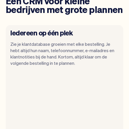
Een CRM voor kleine
bedrijven met grote plannen
Iedereen op één plek
Zie je klantdatabase groeien met elke bestelling. Je
hebt altijd hun naam, telefoonnummer, e-mailadres en
klantnotities bij de hand. Kortom, altijd klaar om de
Met Vev kun je je focussen op je dag. Je
volgende bestelling in te plannen.
kunt heel makkelijk switchen tussen een
dagoverzicht, bekijken wanneer
bestellingen staan en zelfs de klanten
bekijken die langskomen. Aan het einde
van de maand sturen we je automatisch
ook alle maandelijks inzichten.