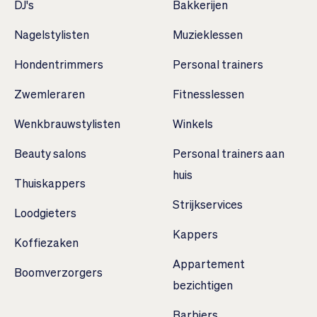
DJ's
Bakkerijen
Nagelstylisten
Muzieklessen
Hondentrimmers
Personal trainers
Zwemleraren
Fitnesslessen
Wenkbrauwstylisten
Winkels
Beauty salons
Personal trainers aan
huis
Thuiskappers
Strijkservices
Loodgieters
Kappers
Koffiezaken
Appartement
Boomverzorgers
bezichtigen
Barbiers