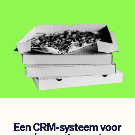
Team
Automatische piloot
Embed Vev
Administratie
Verkopen
Overzicht
Tickets
No-shows
Lessen
Communicatie
Marketing
Bezorging
Een CRM-systeem voor