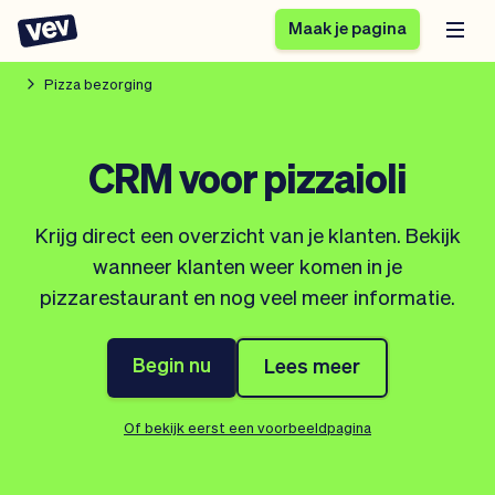
Maak je pagina
Pizza bezorging
Software voor kleine
Boekingssysteem
CRM voor pizzaioli
bedrijven
Software voor
Bezorgsoftware
groepslessen
Krijg direct een overzicht van je klanten. Bekijk
CRM voor MKB
Software voor
Verhalen
Hulp
wanneer klanten weer komen in je
Inschrijfformulier
afspraken
Blog
pizzarestaurant en nog veel meer informatie.
Bestelsysteem
Checkout
Analytics
Nieuwste updates
Stijl
Begin nu
Lees meer
Betalingen
Bedrijf
Pro
Belasting
Of bekijk eerst een voorbeeldpagina
App
Software
Klanten
Vev