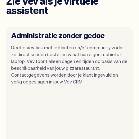
Zie Vev als je virtuele
assistent
Administratie zonder gedoe
Deel je Vev-link met je klanten en/of community zodat
ze direct kunnen bestellen vanaf hun eigen mobiel of
laptop. Vev toont alleen dagen en tijden op basis van de
Wij willen dat jij je kunt focussen op je
beschikbaarheid van jouw pizzarestaurant.
talent. Vev zorgt voor alle randzaken.
Contactgegevens worden door je klant ingevuld en
veilig opgeslagen in jouw Vev CRM.
Van je website, communicatie,
herinneringen, betalingen en nog veel
meer. En wekelijks maken we nieuwe
functies beschikbaar waardoor het nog
makkelijk wordt.