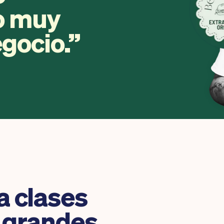
ro muy
egocio.
 clases
n grandes