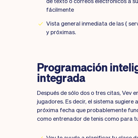
de texto o correos electrónicos a s
fácilmente
Vista general inmediata de las { se
y próximas.
Programación inteli
integrada
Después de sólo dos o tres citas, Vev en
jugadores. Es decir, el sistema sugier
próxima fecha que probablemente funci
como entrenador de tenis como para tu
Vev te ayuda a planificar tu clase d