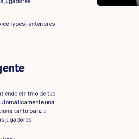
us jugadores
rviceTypes} anteriores
gente
tiende el ritmo de tus
e automáticamente una
ona tanto para ti
s jugadores.
e tenis