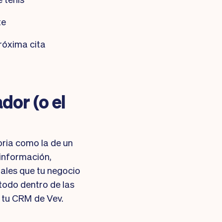
te
róxima cita
dor (o el
oria como la de un
 información,
ales que tu negocio
todo dentro de las
 tu CRM de Vev.