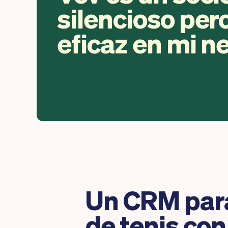
silencioso pe
eficaz en mi n
Un CRM para
de tenis co