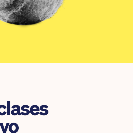
clases
uyo