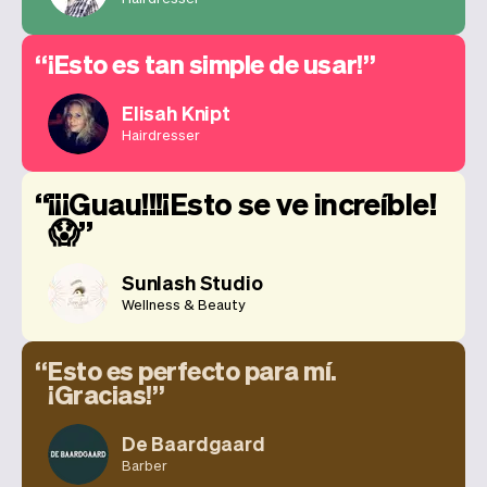
¡Esto es tan simple de usar!
Elisah Knipt
Hairdresser
¡¡¡Guau!!!¡Esto se ve increíble!
😱
Sunlash Studio
Wellness & Beauty
Esto es perfecto para mí.
¡Gracias!
De Baardgaard
Barber