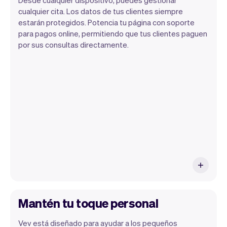
cualquier cita. Los datos de tus clientes siempre
estarán protegidos. Potencia tu página con soporte
para pagos online, permitiendo que tus clientes paguen
Vev te permite enfocarte en tu día.
por sus consultas directamente.
Puedes obtener un resumen de tu día, ver
todas tus citas, e incluso ver los clientes
de ese día. Al final del mes, recibirás
automáticamente un informe mensual.
Mantén tu toque personal
Vev está diseñado para ayudar a los pequeños