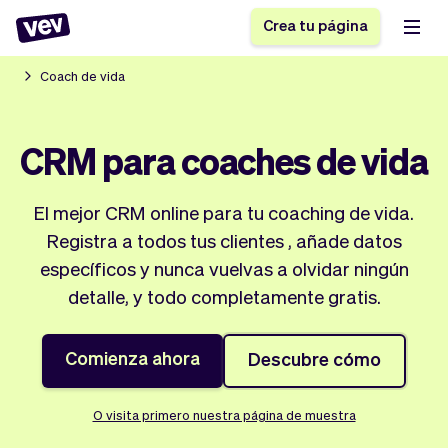
Crea tu página
Coach de vida
Software de gestión
Formulario de registro
CRM para coaches de vida
para PYMES
Sistema de pedidos
Software de entregas
Sistema de reservas
El mejor CRM online para tu coaching de vida.
Sistema POS
Software
Historias
Ayuda
Registra a todos tus clientes , añade datos
Software servicios de
programación de
Blogs
específicos y nunca vuelvas a olvidar ningún
campo
clases
Novedades
Negocio
detalle, y todo completamente gratis.
CRM para PYMES
Agenda de citas
App
Software
Impuestos
Vev
Comienza ahora
Descubre cómo
Checkout
Piloto automático
Insertar Widget
Vista general
O visita primero nuestra página de muestra
Vender
Ausencias