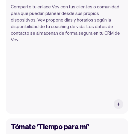
Comparte tu enlace Vev con tus clientes o comunidad
para que puedan planear desde sus propios
dispositivos. Vev propone días y horarios según la
Nuestro objetivo es permitirte
disponibilidad de tu coaching de vida. Los datos de
concentrarte en tu talento. Vev se
contacto se almacenan de forma segura en tu CRM de
encargará del resto. Obtendrás tu propio
Vev.
sitio web, nosotros nos encargaremos de
los recordatorios, pagos y mucho más.
Cada semana lanzamos nuevas
funciones que harán tu vida laboral más
fácil.
Tómate ‘Tiempo para mí’