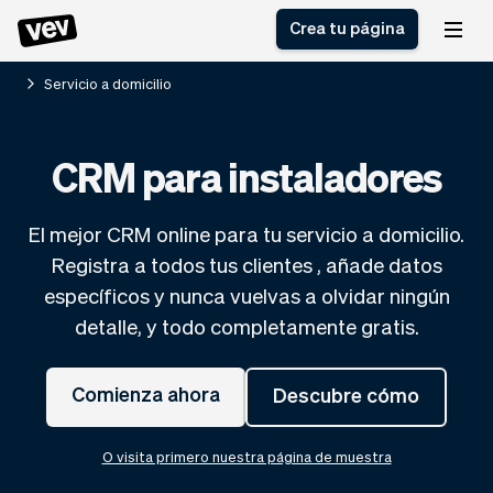
Crea tu página
Servicio a domicilio
Software de gestión
Formulario de registro
CRM para instaladores
para PYMES
Sistema de pedidos
Software de entregas
Sistema de reservas
El mejor CRM online para tu servicio a domicilio.
Sistema POS
Software
Historias
Ayuda
Registra a todos tus clientes , añade datos
Software servicios de
programación de
Blogs
específicos y nunca vuelvas a olvidar ningún
campo
clases
Novedades
Negocio
detalle, y todo completamente gratis.
CRM para PYMES
Agenda de citas
App
Software
Impuestos
Vev
Comienza ahora
Descubre cómo
Checkout
Piloto automático
Insertar Widget
Vista general
O visita primero nuestra página de muestra
Vender
Ausencias