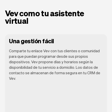
Vev como tu asistente
virtual
Una gestión fácil
Comparte tu enlace Vev con tus clientes o comunidad
para que puedan programar desde sus propios
dispositivos. Vev propone días y horarios según la
Nuestro objetivo es permitirte
disponibilidad de tu servicio a domicilio. Los datos de
concentrarte en tu talento. Vev se
contacto se almacenan de forma segura en tu CRM de
encargará del resto. Obtendrás tu propio
Vev.
sitio web, nosotros nos encargaremos de
los recordatorios, pagos y mucho más.
Cada semana lanzamos nuevas
funciones que harán tu vida laboral más
fácil.