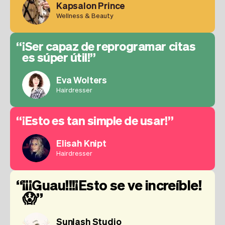
Kapsalon Prince
Wellness & Beauty
¡Ser capaz de reprogramar citas
es súper útil!
Eva Wolters
Hairdresser
¡Esto es tan simple de usar!
Elisah Knipt
Hairdresser
¡¡¡Guau!!!¡Esto se ve increíble!
😱
Sunlash Studio