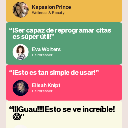
Kapsalon Prince
Wellness & Beauty
¡Ser capaz de reprogramar citas
es súper útil!
Eva Wolters
Hairdresser
¡Esto es tan simple de usar!
Elisah Knipt
Hairdresser
¡¡¡Guau!!!¡Esto se ve increíble!
😱