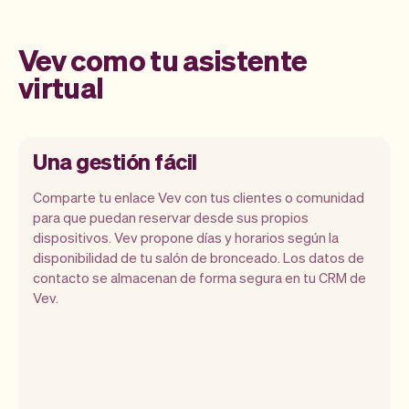
Vev como tu asistente
virtual
Una gestión fácil
Comparte tu enlace Vev con tus clientes o comunidad
para que puedan reservar desde sus propios
dispositivos. Vev propone días y horarios según la
Nuestro objetivo es permitirte
disponibilidad de tu salón de bronceado. Los datos de
concentrarte en tu talento. Vev se
contacto se almacenan de forma segura en tu CRM de
encargará del resto. Obtendrás tu propio
Vev.
sitio web, nosotros nos encargaremos de
los recordatorios, pagos y mucho más.
Cada semana lanzamos nuevas
funciones que harán tu vida laboral más
fácil.