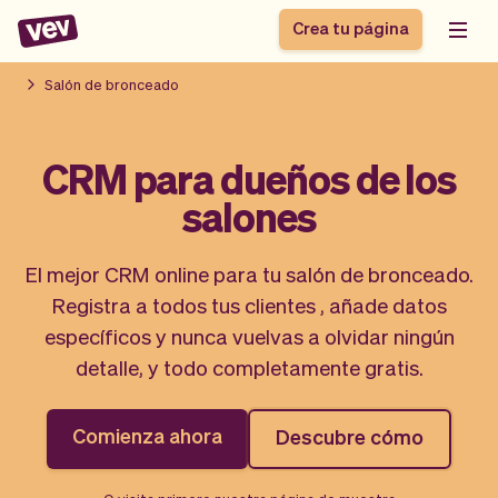
Crea tu página
Salón de bronceado
Software de gestión
Formulario de registro
CRM para dueños de los
para PYMES
Sistema de pedidos
salones
Software de entregas
Sistema de reservas
Sistema POS
Software
Historias
Ayuda
Software servicios de
programación de
El mejor CRM online para tu salón de bronceado.
Blogs
campo
clases
Registra a todos tus clientes , añade datos
Novedades
Negocio
CRM para PYMES
Agenda de citas
específicos y nunca vuelvas a olvidar ningún
App
Software
detalle, y todo completamente gratis.
Impuestos
Vev
Checkout
Piloto automático
Comienza ahora
Descubre cómo
Insertar Widget
Vista general
Vender
Ausencias