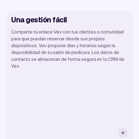
Una gestión fácil
Comparte tu enlace Vev con tus clientes o comunidad
para que puedan reservar desde sus propios
dispositivos. Vev propone días y horarios según la
Nuestro objetivo es permitirte
disponibilidad de tu salón de pedicura. Los datos de
concentrarte en tu talento. Vev se
contacto se almacenan de forma segura en tu CRM de
encargará del resto. Obtendrás tu propio
Vev.
sitio web, nosotros nos encargaremos de
los recordatorios, pagos y mucho más.
Cada semana lanzamos nuevas
funciones que harán tu vida laboral más
fácil.