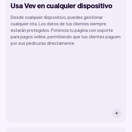
Usa Vev en cualquier dispositivo
Desde cualquier dispositivo, puedes gestionar
cualquier cita. Los datos de tus clientes siempre
estarán protegidos. Potencia tu página con soporte
para pagos online, permitiendo que tus clientes paguen
Vev te permite enfocarte en tu día.
por sus pedicuras directamente.
Puedes obtener un resumen de tu día, ver
todas tus citas, e incluso ver los clientes
de ese día. Al final del mes, recibirás
automáticamente un informe mensual.