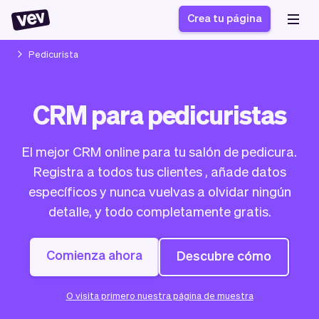
Crea tu página
Pedicurista
Software de gestión
Formulario de registro
CRM para pedicuristas
para PYMES
Sistema de pedidos
Software de entregas
Sistema de reservas
El mejor CRM online para tu salón de pedicura.
Sistema POS
Software
Historias
Ayuda
Registra a todos tus clientes , añade datos
Software servicios de
programación de
Blogs
específicos y nunca vuelvas a olvidar ningún
campo
clases
Novedades
Negocio
detalle, y todo completamente gratis.
CRM para PYMES
Agenda de citas
App
Software
Impuestos
Vev
Comienza ahora
Descubre cómo
Checkout
Piloto automático
Insertar Widget
Vista general
O visita primero nuestra página de muestra
Vender
Ausencias