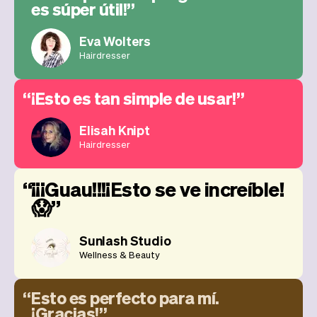
es súper útil!
Eva Wolters
Hairdresser
¡Esto es tan simple de usar!
Elisah Knipt
Hairdresser
¡¡¡Guau!!!¡Esto se ve increíble!
😱
Sunlash Studio
Wellness & Beauty
Esto es perfecto para mí.
¡Gracias!