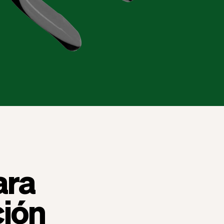
ara
ción