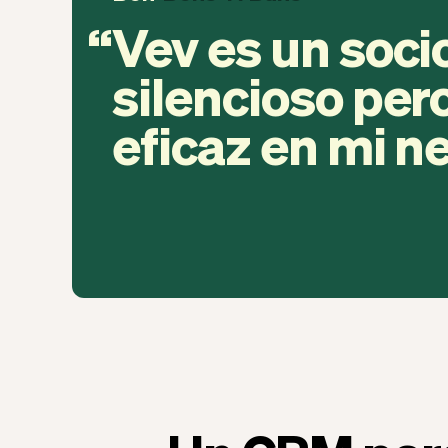
Vev es un soci
silencioso pe
eficaz en mi n