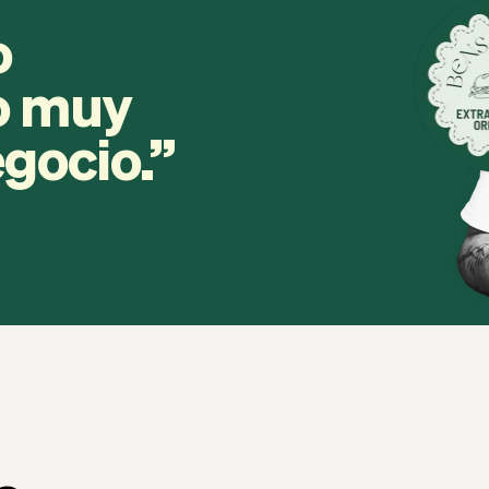
o
ro muy
egocio.