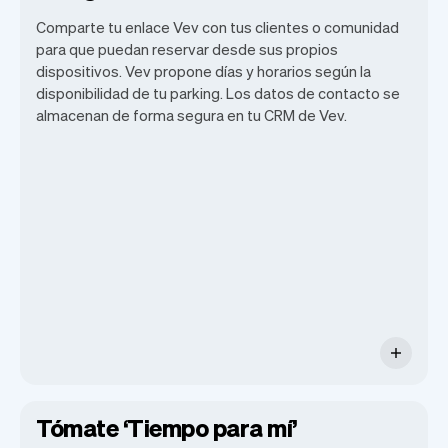
Comparte tu enlace Vev con tus clientes o comunidad
para que puedan reservar desde sus propios
dispositivos. Vev propone días y horarios según la
Nuestro objetivo es permitirte
disponibilidad de tu parking. Los datos de contacto se
concentrarte en tu talento. Vev se
almacenan de forma segura en tu CRM de Vev.
encargará del resto. Obtendrás tu propio
sitio web, nosotros nos encargaremos de
los recordatorios, pagos y mucho más.
Cada semana lanzamos nuevas
funciones que harán tu vida laboral más
fácil.
Tómate ‘Tiempo para mí’