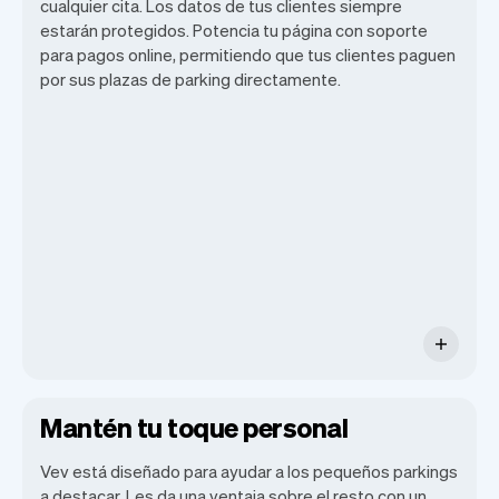
cualquier cita. Los datos de tus clientes siempre
estarán protegidos. Potencia tu página con soporte
para pagos online, permitiendo que tus clientes paguen
Vev te permite enfocarte en tu día.
por sus plazas de parking directamente.
Puedes obtener un resumen de tu día, ver
todas tus citas, e incluso ver los clientes
de ese día. Al final del mes, recibirás
automáticamente un informe mensual.
Mantén tu toque personal
Vev está diseñado para ayudar a los pequeños parkings
a destacar. Les da una ventaja sobre el resto con un