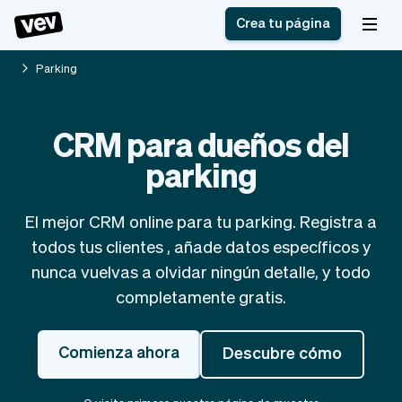
Crea tu página
Parking
Software de gestión
Formulario de registro
CRM para dueños del
para PYMES
Sistema de pedidos
parking
Software de entregas
Sistema de reservas
Sistema POS
Software
Historias
Ayuda
Software servicios de
programación de
El mejor CRM online para tu parking. Registra a
Blogs
campo
clases
todos tus clientes , añade datos específicos y
Novedades
Negocio
CRM para PYMES
Agenda de citas
nunca vuelvas a olvidar ningún detalle, y todo
App
Software
completamente gratis.
Impuestos
Vev
Checkout
Piloto automático
Comienza ahora
Descubre cómo
Insertar Widget
Vista general
Vender
Ausencias