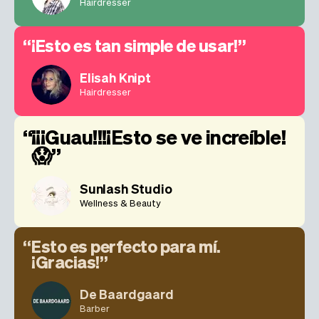
Hairdresser
¡Esto es tan simple de usar!
Elisah Knipt
Hairdresser
¡¡¡Guau!!!¡Esto se ve increíble!
😱
Sunlash Studio
Wellness & Beauty
Esto es perfecto para mí.
¡Gracias!
De Baardgaard
Barber