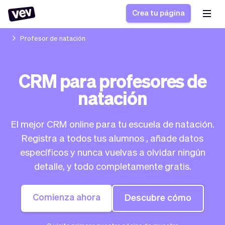
Crea tu página
Profesor de natación
Software de gestión
Formulario de registro
CRM para profesores de
para PYMES
Sistema de pedidos
natación
Software de entregas
Sistema de reservas
Sistema POS
Software
Historias
Ayuda
Software servicios de
programación de
El mejor CRM online para tu escuela de natación.
Blogs
campo
clases
Registra a todos tus alumnos , añade datos
Novedades
Negocio
CRM para PYMES
Agenda de citas
específicos y nunca vuelvas a olvidar ningún
App
Software
detalle, y todo completamente gratis.
Impuestos
Vev
Checkout
Piloto automático
Comienza ahora
Descubre cómo
Insertar Widget
Vista general
Vender
Ausencias