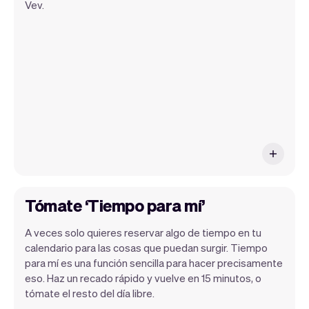
Vev.
sitio web, nosotros nos encargaremos de
los recordatorios, pagos y mucho más.
Cada semana lanzamos nuevas
funciones que harán tu vida laboral más
fácil.
Tómate ‘Tiempo para mí’
A veces solo quieres reservar algo de tiempo en tu
calendario para las cosas que puedan surgir. Tiempo
para mí es una función sencilla para hacer precisamente
eso. Haz un recado rápido y vuelve en 15 minutos, o
tómate el resto del día libre.