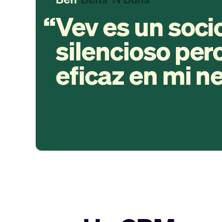
Vev es un soci
silencioso pe
eficaz en mi n