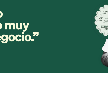
o
ro muy
egocio.