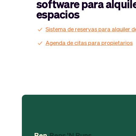
software para alquil
espacios
Sistema de reservas para alquiler d
Agenda de citas para propietarios
Ben
Bens 'N Buns