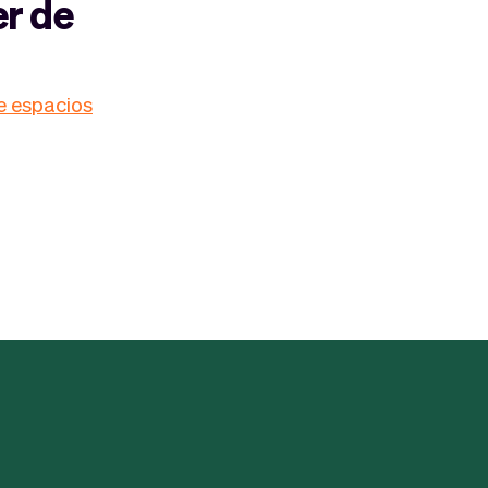
er de
e espacios