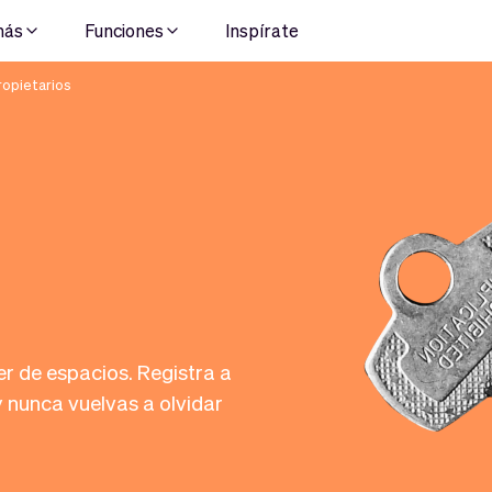
más
Funciones
Inspírate
opietarios
er de espacios. Registra a
y nunca vuelvas a olvidar