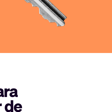
ara
r de