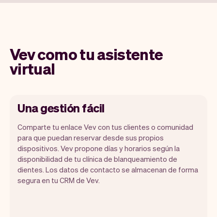
Vev como tu asistente
virtual
Una gestión fácil
Comparte tu enlace Vev con tus clientes o comunidad
para que puedan reservar desde sus propios
dispositivos. Vev propone días y horarios según la
Nuestro objetivo es permitirte
disponibilidad de tu clínica de blanqueamiento de
concentrarte en tu talento. Vev se
dientes. Los datos de contacto se almacenan de forma
encargará del resto. Obtendrás tu propio
segura en tu CRM de Vev.
sitio web, nosotros nos encargaremos de
los recordatorios, pagos y mucho más.
Cada semana lanzamos nuevas