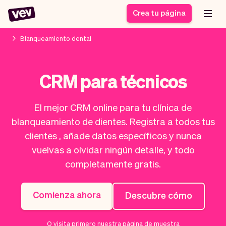
Crea tu página
Blanqueamiento dental
Software de gestión
Formulario de registro
CRM para técnicos
para PYMES
Sistema de pedidos
Software de entregas
Sistema de reservas
El mejor CRM online para tu clínica de
Sistema POS
Software
Historias
Ayuda
blanqueamiento de dientes. Registra a todos tus
Software servicios de
programación de
Blogs
clientes , añade datos específicos y nunca
campo
clases
Novedades
Negocio
vuelvas a olvidar ningún detalle, y todo
CRM para PYMES
Agenda de citas
App
Software
completamente gratis.
Impuestos
Vev
Checkout
Piloto automático
Comienza ahora
Descubre cómo
Insertar Widget
Vista general
Vender
Ausencias
O visita primero nuestra página de muestra